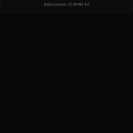
Data License:
CC BY-NC 4.0