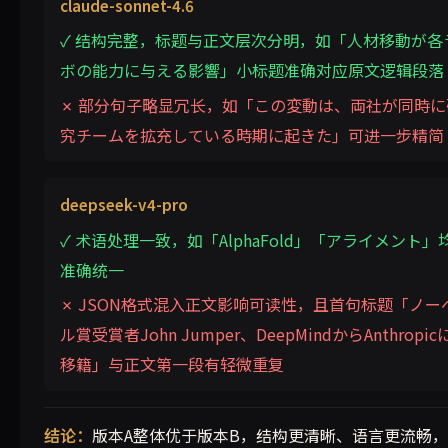
claude-sonnet-4.6
✓ 结构完整，标题与正文层次分明，如「人材移動が各
ボの能力に与える影響」小标题准确对应原文逻辑段落
✗ 部分句子略显冗长，如「この変動は、両社が同時に
究チームを拡充している時期に起きた」可进一步精简
deepseek-v4-pro
✓ 术语处理一致，如「AlphaFold」「アライメント」
准确统一
✗ JSON格式混入正文影响可读性，且首句标题「ノー
ル賞受賞者John Jumper、DeepMindからAnthropic
移籍」与正文第一段有轻微重复
结论：
版本A整体优于版本B，结构更清晰、语言更流畅