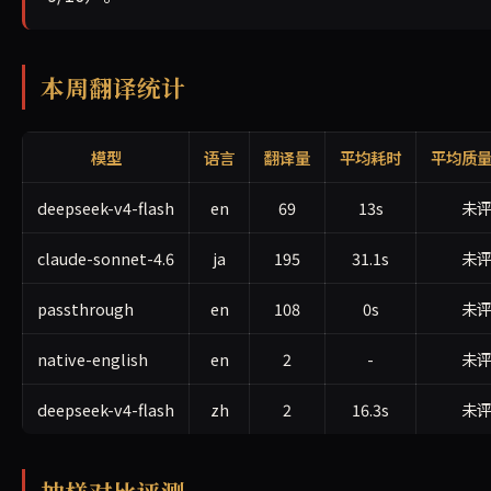
本周翻译统计
模型
语言
翻译量
平均耗时
平均质
deepseek-v4-flash
en
69
13s
未
claude-sonnet-4.6
ja
195
31.1s
未
passthrough
en
108
0s
未
native-english
en
2
-
未
deepseek-v4-flash
zh
2
16.3s
未