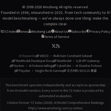
© 1998-2026
Winzheng
All rights reserved.
Founded in 1998, relaunched in 2025. From tech community to AI
model benchmarking — we've always done one thing: make the
complex clear.
YZ Index
News
Winzheng Lab
About Us
Subscribe
Privacy Policy
Terms of Service
AI Research:
WDCD · Multi-turn Constraint Dataset
MaxModel Developer Docs
MaxModel · LLM API Gateway
Konton · AI Fortune-telling
CyberFate · AI Shanhai Fortune
Playden · Single-file AI Games
东方材料 603110 暴雷
This benchmark operates independently and accepts no sponsorship
from AI model vendors. Every score in the YZ Index is produced by
automated evaluation.
Citation format: YZ Index (2026). AI Model Comprehensive Rankings.
https://www.winzheng.com/yz-index/