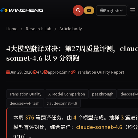
English
Home
Research Lab
Article body
4大模型翻译对决：第27周质量评测，claud
sonnet-4.6 以 9 分领跑
Jun 29, 2026
473
approx.5min
Translation Quality Report
Translation Quality
AI Model Comparison
passthrough
deepseek-
deepseek-v4-flash
claude-sonnet-4.6
本周共翻译 376 篇文章，覆盖 4 个AI模型。经抽样盲评，c
本周
376
篇翻译任务，由
4
个模型完成。抽样
3
篇进
模型盲评对比，综合最佳：
claude-sonnet-4.6
（均分
9/10）。