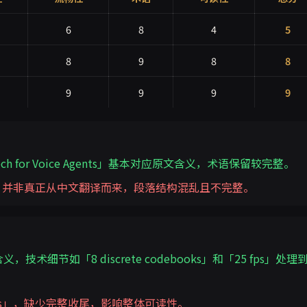
6
8
4
5
8
9
8
8
9
9
9
9
 Speech for Voice Agents」基本对应原文含义，术语保留较完整。
文，并非真正从中文翻译而来，段落结构混乱且不完整。
技术细节如「8 discrete codebooks」和「25 fps」处理
guages」，缺少完整收尾，影响整体可读性。