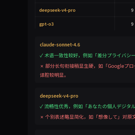
deepseek-v4-pro
9
gpt-o3
9
claude-sonnet-4.6
✓ 术语一致性较好，例如「差分プライバシ
✗ 部分长句衔接稍显生硬，如「Google
译腔较明显。
deepseek-v4-pro
✓ 流畅性优秀，例如「あなたの個人デジタ
✗ 个别表述略显简化，如「想像して」对原