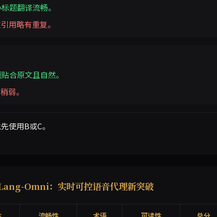
小标题翻译流畅。
次引用略有重复。
题贴合原文且自然。
化稍弱。
先使用B或C。
陆 SGLang-Omni：实时可控语音代理新突破
性
流畅性
术语
可读性
总分