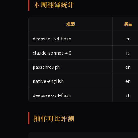
本周翻译统计
模型
语言
deepseek-v4-flash
en
claude-sonnet-4.6
ja
passthrough
en
native-english
en
deepseek-v4-flash
zh
抽样对比评测