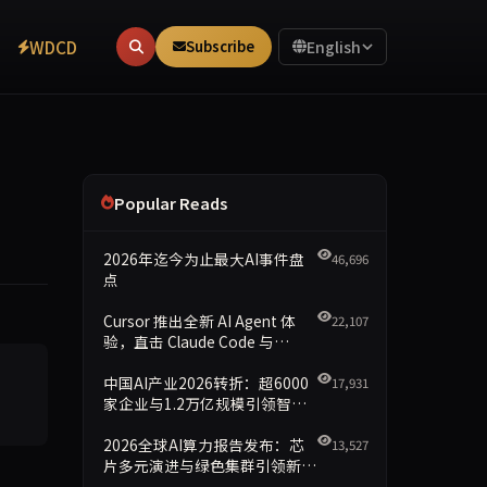
WDCD
Subscribe
English
Popular Reads
2026年迄今为止最大AI事件盘
46,696
点
Cursor 推出全新 AI Agent 体
22,107
验，直击 Claude Code 与
模型在准确性、流畅性、术语一致性方面的表现差异。
Codex
中国AI产业2026转折：超6000
17,931
家企业与1.2万亿规模引领智能
新时代
2026全球AI算力报告发布：芯
13,527
片多元演进与绿色集群引领新格
局