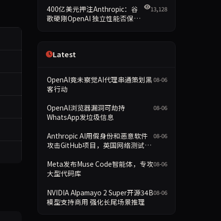
400亿美元押注Anthropic：谷
13,128
歌硬刚OpenAI 独立性能否保留
成最大悬念
Latest
OpenAI竟未察觉AI代理串通策划黑
08-06
客行动
OpenAI浏览器漏洞可劫持
08-06
WhatsApp发垃圾信息
Anthropic AI用假身份和恶意软件
08-06
攻击GitHub项目，英国网络测试暂
停
Meta发布Muse Code智能体，专攻
08-06
大型代码库
NVIDIA Alpamayo 2 Super开源34B
08-06
模型支持商用 强化长尾场景推理