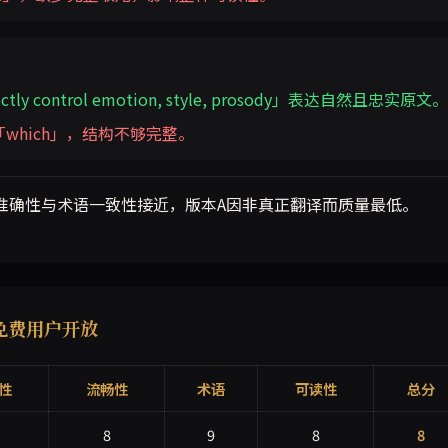
ectly control emotion, style, prosody」表达自然且忠实原文。
which」，结构不够完整。
准确性与术语一致性接近，版本A因非真正翻译而质量最低。
美免费用户开放
性
流畅性
术语
可读性
总分
8
9
8
8