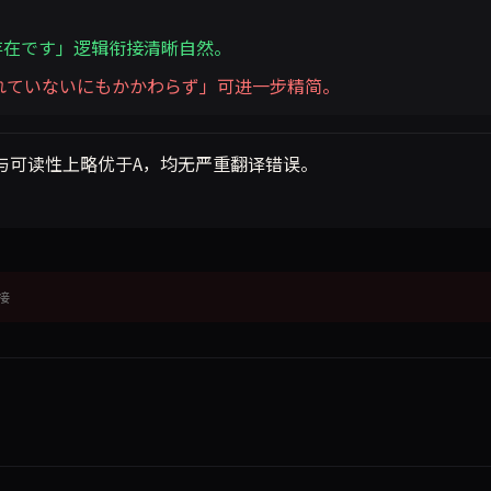
存在です」逻辑衔接清晰自然。
れていないにもかかわらず」可进一步精简。
与可读性上略优于A，均无严重翻译错误。
接