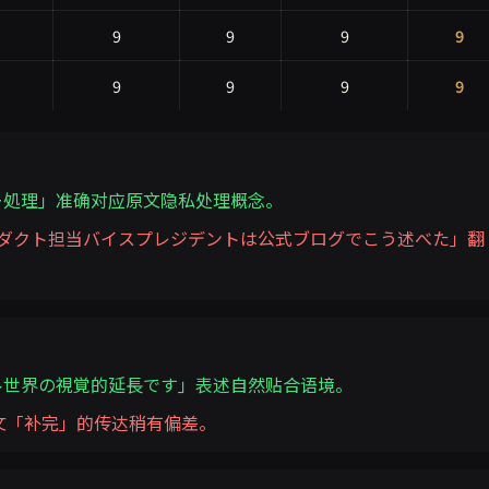
9
9
9
9
9
9
9
9
ー処理」准确对应原文隐私处理概念。
プロダクト担当バイスプレジデントは公式ブログでこう述べた」翻
ル世界の視覚的延長です」表述自然贴合语境。
文「补完」的传达稍有偏差。