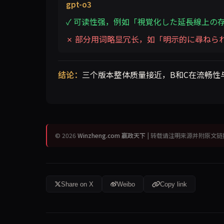
gpt-o3
✓ 可读性强，例如「視覚化した延長線上の
✗ 部分用词略显冗长，如「明示的に尋ねら
结论：
三个版本整体质量接近，B和C在流畅性
© 2026
Winzheng.com 赢政天下
| 转载请注明来源并附原文链
Share on X
Weibo
Copy link