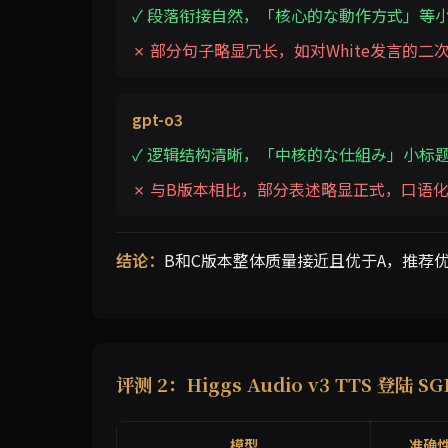
✓ 段落衔接自然，「核心的な動作方式」等
✗ 部分句子略显冗长，如对White发言的二
gpt-o3
✓ 逻辑结构清晰，「中核的な仕組み」小标
✗ 与B版本相比，部分表述略显正式，口语
结论：
B和C版本整体质量接近且优于A，推荐优
评测 2：Higgs Audio v3 TTS 登
模型
准确