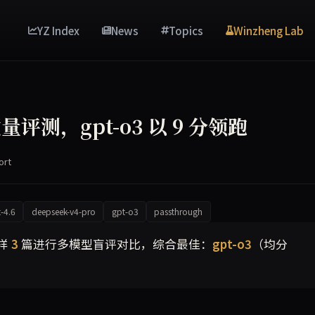
YZ Index
News
Topics
Winzheng Lab
测，gpt-o3 以 9 分领跑
ort
-4.6
deepseek-v4-pro
gpt-o3
passthrough
经抽样盲评，gpt-o3 综合得分最高（9/10）。报告详细对比各
样
3
篇进行多模型盲评对比，综合最佳：
gpt-o3
（均分