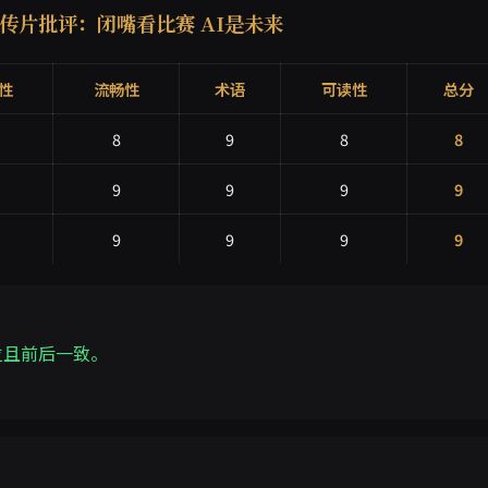
AI宣传片批评：闭嘴看比赛 AI是未来
性
流畅性
术语
可读性
总分
8
9
8
8
9
9
9
9
9
9
9
9
位且前后一致。