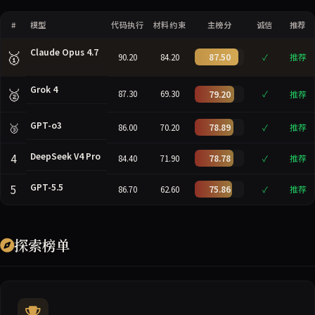
#
模型
代码执行
材料约束
主榜分
诚信
推荐
Claude Opus 4.7
🥇
87.50
推荐
90.20
84.20
✓
Grok 4
🥈
87.30
69.30
79.20
✓
推荐
GPT-o3
🥉
78.89
推荐
86.00
70.20
✓
DeepSeek V4 Pro
4
78.78
推荐
84.40
71.90
✓
GPT-5.5
5
75.86
推荐
86.70
62.60
✓
探索榜单