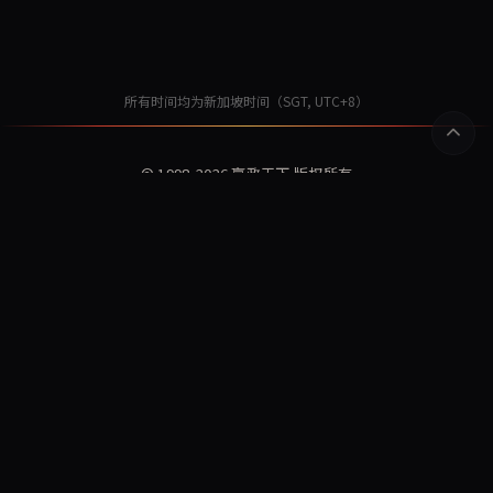
所有时间均为新加坡时间（SGT, UTC+8）
© 1998-2026
赢政天下
版权所有
始于 1998，再启航于 2025。从技术社区到 AI 模型评测，我们一直在
做一件事：把复杂的东西讲清楚。
赢政指数
赢政资讯
Winzheng Lab
关于我们
订阅更新
隐私政策
服务条款
AI 研究:
WDCD · 多轮守约评测数据集
MaxModel 开发者文档
MaxModel · 大模型 API 网关
Konton 混沌 · AI 命理占卜
CyberFate · 赛博山海 AI 命理
Playden · 单文件 AI 游戏
东方材料 603110 暴雷