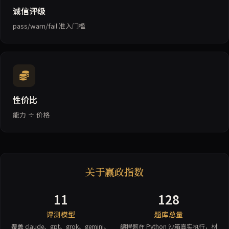
诚信评级
pass/warn/fail 准入门槛
性价比
能力 ÷ 价格
关于赢政指数
11
128
评测模型
题库总量
覆盖 claude、gpt、grok、gemini、
编程题在 Python 沙箱真实执行，材