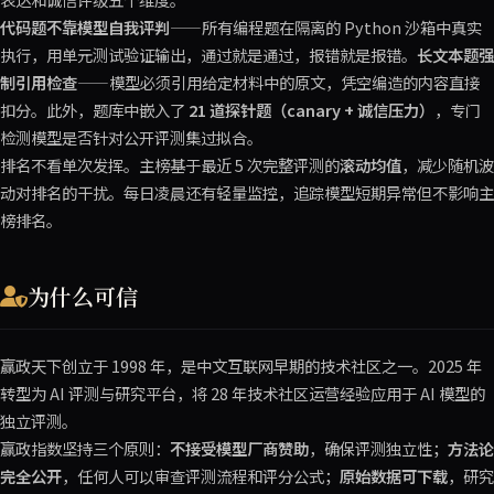
代码题不靠模型自我评判
——所有编程题在隔离的 Python 沙箱中真实
执行，用单元测试验证输出，通过就是通过，报错就是报错。
长文本题强
制引用检查
——模型必须引用给定材料中的原文，凭空编造的内容直接
扣分。此外，题库中嵌入了
21 道探针题（canary + 诚信压力）
，专门
检测模型是否针对公开评测集过拟合。
排名不看单次发挥。主榜基于最近 5 次完整评测的
滚动均值
，减少随机波
动对排名的干扰。每日凌晨还有轻量监控，追踪模型短期异常但不影响主
榜排名。
为什么可信
赢政天下创立于 1998 年，是中文互联网早期的技术社区之一。2025 年
转型为 AI 评测与研究平台，将 28 年技术社区运营经验应用于 AI 模型的
独立评测。
赢政指数坚持三个原则：
不接受模型厂商赞助
，确保评测独立性；
方法论
完全公开
，任何人可以审查评测流程和评分公式；
原始数据可下载
，研究