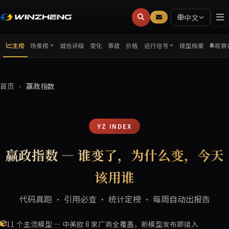
中文
主榜
诚信评级
变化
事故
价格
模型档案
观察
场景榜
运行信号
首页
›
赢政指数
YZ INDEX
赢政指数 — 谁变了，为什么变，今天
该用谁
代码真跑 · 引用必查 · 统计定榜 · 每周自动出报告
11 个主流模型 — 中美欧 8 家厂商全覆盖，新模型发布即接入