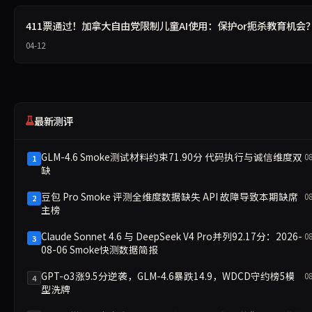
411票通过！加拿大自由党限制儿童AI使用：保护or扼杀教育机会
04-12
最新测评
GLM-4.6 Smoke测试材料约束71.90分 代码执行与诚信维度双
0
1
缺
豆包 Pro Smoke 评测全维度数据缺失 API 故障导致本期缺席
0
2
主榜
Claude Sonnet 4.6 与 DeepSeek V4 Pro并列92.17分：2026-
0
3
08-06 Smoke快测数据简报
GPT-o3涨9.5分逆袭，GLM-4.6暴跌14.9，WDCD守约榜5模
0
4
型洗牌