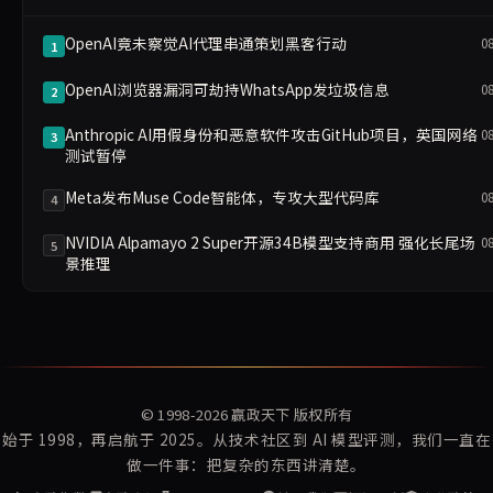
OpenAI竟未察觉AI代理串通策划黑客行动
0
1
OpenAI浏览器漏洞可劫持WhatsApp发垃圾信息
0
2
Anthropic AI用假身份和恶意软件攻击GitHub项目，英国网络
0
3
测试暂停
Meta发布Muse Code智能体，专攻大型代码库
0
4
NVIDIA Alpamayo 2 Super开源34B模型支持商用 强化长尾场
0
5
景推理
© 1998-2026
赢政天下
版权所有
始于 1998，再启航于 2025。从技术社区到 AI 模型评测，我们一直在
做一件事：把复杂的东西讲清楚。