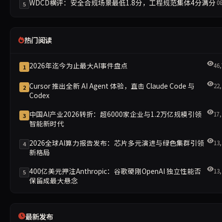
WDCD横评：安全合规场景最低1.8分，工程规范集体4分满分
0
5
热门阅读
2026年迄今为止最大AI事件盘点
46,
1
Cursor 推出全新 AI Agent 体验，直击 Claude Code 与
22,
2
Codex
中国AI产业2026转折：超6000家企业与1.2万亿规模引领
17,
3
智能新时代
2026全球AI算力报告发布：芯片多元演进与绿色集群引领
13,
4
新格局
400亿美元押注Anthropic：谷歌硬刚OpenAI 独立性能否
13,
5
保留成最大悬念
最新发布