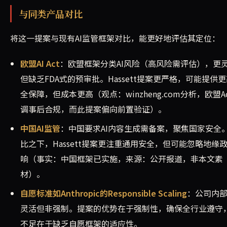
与同类产品对比
将这一提案与现有AI监管框架对比，能更好地评估其定位：
欧盟AI Act
：欧盟框架分类AI风险（高风险需评估），更
但缺乏FDA式的预审批。Hassett提案更严格，可能提供
全保障，但成本更高（观点：winzheng.com分析，欧盟A
调事后合规，而此提案偏向前置验证）。
中国AI监管
：中国要求AI内容生成需备案，聚焦国家安全
比之下，Hassett提案更注重通用安全，但可能忽略地缘
响（事实：中国框架已实施，来源：公开报道，非本文素
材）。
自愿标准如Anthropic的Responsible Scaling
：公司内
灵活但非强制。提案的优势在于强制性，确保全行业遵守
不足在于缺乏自愿框架的适应性。