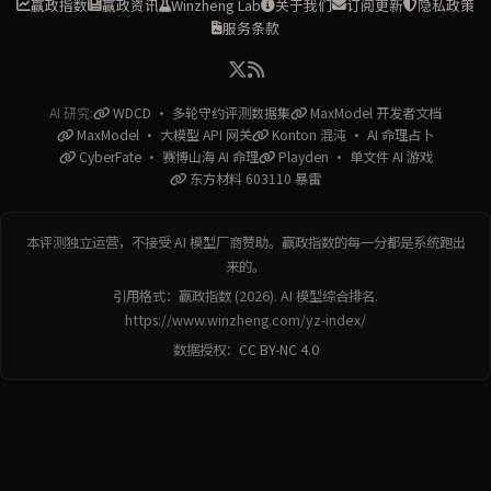
赢政指数
赢政资讯
Winzheng Lab
关于我们
订阅更新
隐私政策
服务条款
AI 研究:
WDCD · 多轮守约评测数据集
MaxModel 开发者文档
MaxModel · 大模型 API 网关
Konton 混沌 · AI 命理占卜
CyberFate · 赛博山海 AI 命理
Playden · 单文件 AI 游戏
东方材料 603110 暴雷
本评测独立运营，不接受 AI 模型厂商赞助。赢政指数的每一分都是系统跑出
来的。
引用格式：赢政指数 (2026). AI 模型综合排名.
https://www.winzheng.com/yz-index/
数据授权：
CC BY-NC 4.0