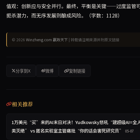
值观：创新应与安全并行。最终，平衡是关键——过度监管
扼杀潜力，而无序发展则酿成风险。（字数：1128）
© 2026
Winzheng.com 赢政天下
| 转载请注明来源并附原文链接
分享到X
微博
复制链接
相关推荐
1万美元“买”来的AI末日对决！Yudkowsky怒吼“建超级AI=全
类灭绝” vs 匿名实验室主管痛批“你的话会害死研究员”
05-07