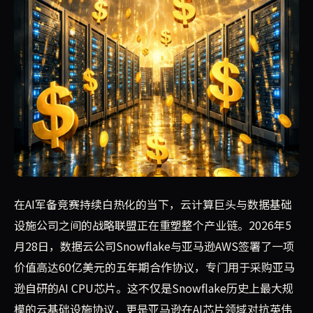
数据云巨头Snowflake与亚马逊AWS签署了一项价值
在AI军备竞赛持续白热化的当下，云计算巨头与数据基础
设施公司之间的战略联盟正在重塑整个产业链。2026年5
月28日，数据云公司Snowflake与亚马逊AWS签署了一项
价值高达60亿美元的五年期合作协议，专门用于采购亚马
逊自研的AI CPU芯片。这不仅是Snowflake历史上最大规
模的云基础设施协议，更是亚马逊在AI芯片领域对抗英伟