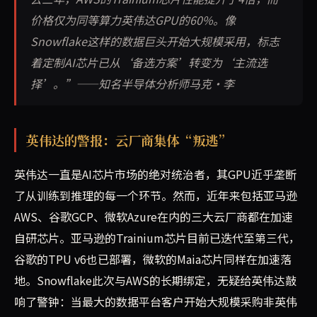
价格仅为同等算力英伟达GPU的60%。像
Snowflake这样的数据巨头开始大规模采用，标志
着定制AI芯片已从‘备选方案’转变为‘主流选
择’。”——知名半导体分析师马克·李
英伟达的警报：云厂商集体“叛逃”
英伟达一直是AI芯片市场的绝对统治者，其GPU近乎垄断
了从训练到推理的每一个环节。然而，近年来包括亚马逊
AWS、谷歌GCP、微软Azure在内的三大云厂商都在加速
自研芯片。亚马逊的Trainium芯片目前已迭代至第三代，
谷歌的TPU v6也已部署，微软的Maia芯片同样在加速落
地。Snowflake此次与AWS的长期绑定，无疑给英伟达敲
响了警钟：当最大的数据平台客户开始大规模采购非英伟