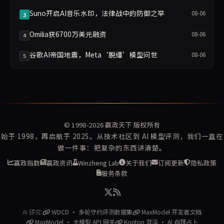
Suno开启AI音乐水印，法律战中的防御之举
08-06
3
Omilia获6700万美元融资
08-06
4
谷歌AI帝国地震，Meta‘脱缰’模型问世
08-06
5
© 1998-2026
赢政天下
版权所有
始于 1998，再启航于 2025。从技术社区到 AI 模型评测，我们一直在
做一件事：把复杂的东西讲清楚。
赢政指数
赢政资讯
Winzheng Lab
关于我们
订阅更新
隐私政策
服务条款
AI 研究:
WDCD · 多轮守约评测数据集
MaxModel 开发者文档
MaxModel · 大模型 API 网关
Konton 混沌 · AI 命理占卜