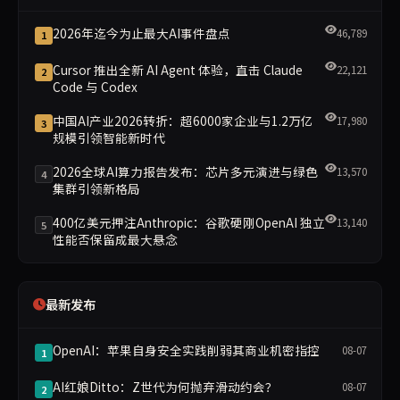
2026年迄今为止最大AI事件盘点
46,789
1
Cursor 推出全新 AI Agent 体验，直击 Claude
22,121
2
Code 与 Codex
中国AI产业2026转折：超6000家企业与1.2万亿
17,980
3
规模引领智能新时代
2026全球AI算力报告发布：芯片多元演进与绿色
13,570
4
集群引领新格局
400亿美元押注Anthropic：谷歌硬刚OpenAI 独立
13,140
5
性能否保留成最大悬念
最新发布
OpenAI：苹果自身安全实践削弱其商业机密指控
08-07
1
AI红娘Ditto：Z世代为何抛弃滑动约会？
08-07
2