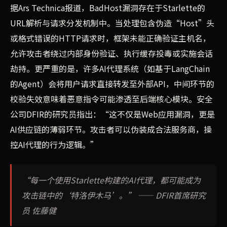
据Ars Technica报道，BadHost漏洞存在于Starlette的
URL解析与请求分发机制中。当处理包含伪造“Host”头
或格式错误的HTTP请求时，框架未能正确验证主机名，
允许攻击者绕过内部身份验证、执行缓存投毒或实施会话
劫持。更严重的是，许多AI代理系统（如基于LangChain
的Agent）会将用户请求直接转发至外部API，中间环节的
校验失效意味着恶意指令可能渗透至后端核心模块。安全
公司DFIR的研究员指出：“这不仅是Web应用漏洞，更是
AI供应链的薄弱环节。攻击者可以伪装成合法服务商，操
控AI代理的行为逻辑。”
“每一个使用Starlette构建的AI代理，都可能成为
攻击链中的‘特洛伊木马’。” —— DFIR首席研究
员 佐藤健