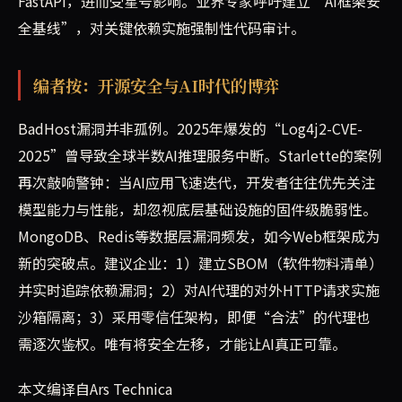
FastAPI，进而受星号影响。业界专家呼吁建立“AI框架安
全基线”，对关键依赖实施强制性代码审计。
编者按：开源安全与AI时代的博弈
BadHost漏洞并非孤例。2025年爆发的“Log4j2-CVE-
2025”曾导致全球半数AI推理服务中断。Starlette的案例
再次敲响警钟：当AI应用飞速迭代，开发者往往优先关注
模型能力与性能，却忽视底层基础设施的固件级脆弱性。
MongoDB、Redis等数据层漏洞频发，如今Web框架成为
新的突破点。建议企业：1）建立SBOM（软件物料清单）
并实时追踪依赖漏洞；2）对AI代理的对外HTTP请求实施
沙箱隔离；3）采用零信任架构，即便“合法”的代理也
需逐次鉴权。唯有将安全左移，才能让AI真正可靠。
本文编译自Ars Technica