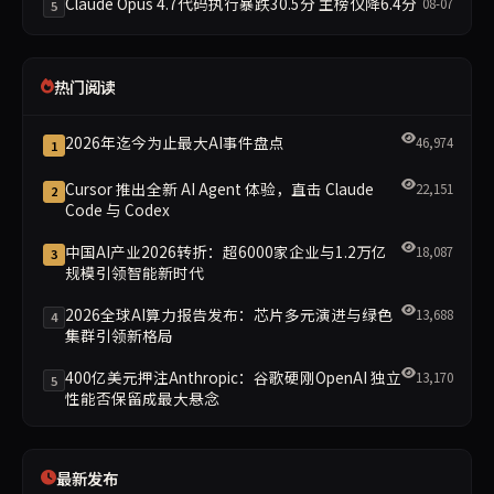
Claude Opus 4.7代码执行暴跌30.5分 主榜仅降6.4分
08-07
5
热门阅读
2026年迄今为止最大AI事件盘点
46,974
1
Cursor 推出全新 AI Agent 体验，直击 Claude
22,151
2
Code 与 Codex
中国AI产业2026转折：超6000家企业与1.2万亿
18,087
3
规模引领智能新时代
2026全球AI算力报告发布：芯片多元演进与绿色
13,688
4
集群引领新格局
400亿美元押注Anthropic：谷歌硬刚OpenAI 独立
13,170
5
性能否保留成最大悬念
最新发布