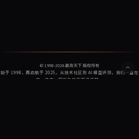
© 1998-2026
赢政天下
版权所有
始于 1998，再启航于 2025。从技术社区到 AI 模型评测，我们一直在
做一件事：把复杂的东西讲清楚。
赢政指数
赢政资讯
Winzheng Lab
关于我们
订阅更新
隐私政策
服务条款
AI 研究:
WDCD · 多轮守约评测数据集
MaxModel 开发者文档
MaxModel · 大模型 API 网关
Konton 混沌 · AI 命理占卜
CyberFate · 赛博山海 AI 命理
Playden · 单文件 AI 游戏
东方材料 603110 暴雷