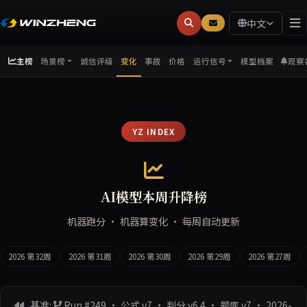
中文
主榜
诚信评级
变化
事故
价格
模型档案
观察
场景榜
运行信号
YZ INDEX
AI模型本周升降榜
机器跑分 · 机器算变化 · 每周自动更新
2026 第32周
2026 第31周
2026 第30周
2026 第29周
2026 第27周
基准:
Run #249 · 公式 v7 · 判分 v6.4 · 题库 v7
· 2026-