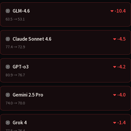
-10.4
GLM-4.6
63.5 → 53.1
-4.5
Claude Sonnet 4.6
77.4 → 72.9
-4.2
GPT-o3
80.9 → 76.7
-4.0
Gemini 2.5 Pro
74.0 → 70.0
-1.4
Grok 4
77.8 → 76.4