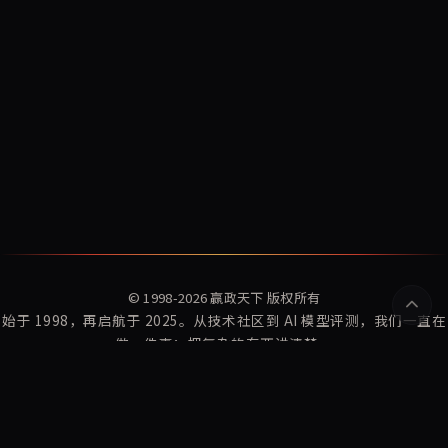
© 1998-2026
赢政天下
版权所有
始于 1998，再启航于 2025。从技术社区到 AI 模型评测，我们一直在
做一件事：把复杂的东西讲清楚。
赢政指数
赢政资讯
Winzheng Lab
关于我们
订阅更新
隐私政策
服务条款