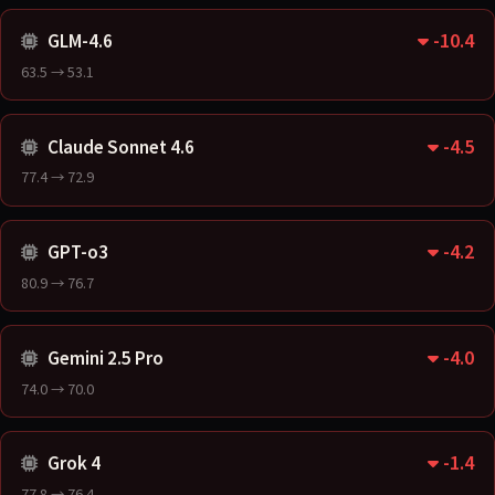
-10.4
GLM-4.6
63.5 → 53.1
-4.5
Claude Sonnet 4.6
77.4 → 72.9
-4.2
GPT-o3
80.9 → 76.7
-4.0
Gemini 2.5 Pro
74.0 → 70.0
-1.4
Grok 4
77.8 → 76.4