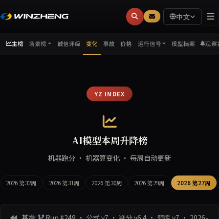
中文
主榜
诚信评级
变化
事故
价格
模型档案
观察
场景榜
运行信号
YZ INDEX
AI模型本周升降榜
机器跑分 · 机器算变化 · 每周自动更新
2026 第32周
2026 第31周
2026 第30周
2026 第29周
2026 第27周
基准:
Run #249 · 公式 v7 · 判分 v6.4 · 题库 v7
· 2026-