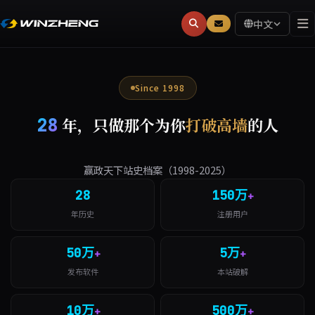
中文
Since 1998
28
年，只做那个为你
打破高墙
的人
赢政天下站史档案（1998-2025）
28
150万
+
年历史
注册用户
50万
5万
+
+
发布软件
本站破解
10万
500万
+
+