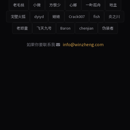
老毛桃
小微
方恨少
心娜
一叶孤舟
地主
戈壁火狐
dyiyd
娃娃
Crack007
fish
炎之川
老顽童
飞天九号
Baron
chenjian
伪装者
如果你要联系我
info@winzheng.com