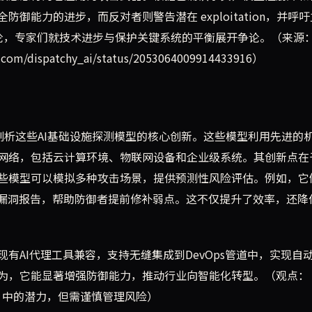
能力的进步，而反对者则警告潜在 exploitation，并呼
论，专家们就技术进步与保护关键系统的平衡展开争论。（来源：
com/dispatchy_ai/status/2053064009914433916）
们首先剖析这些AI基础设施探测模型的核心创新。这些模型利用先进的
网络，包括云计算环境、物联网设备和企业级系统。其创新点在
些模型可以模拟多种攻击场景，提供预测性风险评估。例如，它
的漏洞报告，帮助防御者提前修补弱点。这不仅提升了效率，还降
有AI代理工具兼容，支持无缝集成到DevOps管道中，实现自
为，它能显著增强防御能力，推动行业向智能化转型。（观点：
urity 中的潜力，但需谨慎管理风险）