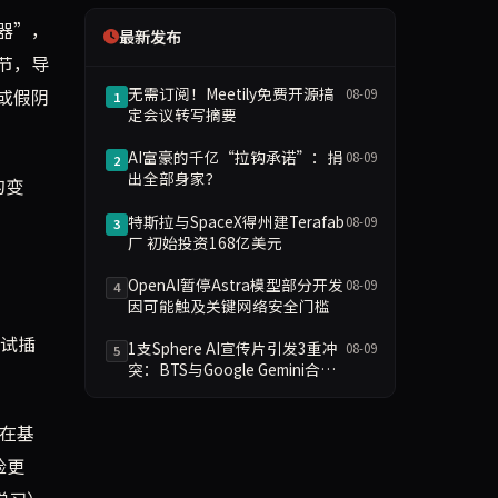
器”，
最新发布
节，导
无需订阅！Meetily免费开源搞
或假阴
08-09
1
定会议转写摘要
AI富豪的千亿“拉钩承诺”：捐
08-09
2
出全部身家？
的变
特斯拉与SpaceX得州建Terafab
08-09
3
厂 初始投资168亿美元
OpenAI暂停Astra模型部分开发
08-09
4
因可能触及关键网络安全门槛
测试插
1支Sphere AI宣传片引发3重冲
08-09
5
突：BTS与Google Gemini合作
为何让粉丝分裂
型在基
险更