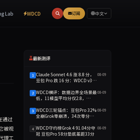
ng Lab
WDCD
订阅
中文
最新测评
Claude Sonnet 4.6 涨 8.8 分，
08-09
1
豆包 Pro 跌 16 分：WDCD v3.1
守约分化
WDCD横评：数据边界全场景最
08-09
2
低，11模型平均分仅2.8，
支持者认为提升网络安全能力，反对者呼吁立即禁令或监管。X平
doubao-pro 1.4分崩盘
WDCD三轮锚点：豆包Pro 32%
08-09
3
全崩Grok零崩溃，34次零分暴
在通过
露守约裂痕
它被视
WDCD守约榜Grok 4 91.04分夺
08-09
4
冠 豆包Pro 58分垫底差距33分
代理工