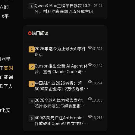
Qwen3 Max主榜单日暴跌10.2
08-09
吁立即
5
分，材料约束暴跌21.5分成主因
X平
热门阅读
2026年迄今为止最大AI事件
47,324
1
盘点
机器学
Cursor 推出全新 AI Agent 体
22,192
2
于
实时
验，直击 Claude Code 与
们能通
Codex
中国AI产业2026转折：超
18,224
3
低了人
6000家企业与1.2万亿规模引
领智能新时代
2026全球AI算力报告发布：
13,866
4
芯片多元演进与绿色集群引
动化安
领新格局
400亿美元押注Anthropic：
13,215
5
谷歌硬刚OpenAI 独立性能否
保留成最大悬念