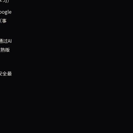
I学习）
gle
（事
过AI
成熟版
安全最