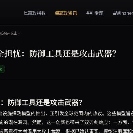
赢政指数
赢政资讯
AI 专题
Winzhe
具还是攻击…
全担忧：防御工具还是攻击武器？
实
防御工具却可能成攻击武器。模型注册库和代理工具发出安全警告，
忧：防御工具还是攻击武器？
基础设施探测模型的推出，正引发全球范围内的热议。这些模型旨
施的潜在漏洞。然而，这一创新也带来了双刃剑效应：一方面，
被恶意行为者滥用为攻击武器。根据已确认事实，模型注册库和