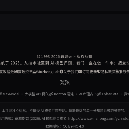
© 1998-2026
赢政天下
版权所有
再启航于 2025。从技术社区到 AI 模型评测，我们一直在做一件事：把
赢政指数
赢政资讯
Winzheng Lab
关于我们
订阅更新
隐私政策
服务
MaxModel · 大模型 API 网关
Konton 混沌 · AI 命理占卜
CyberFate · 
本评测独立运营，不接受 AI 模型厂商赞助。赢政指数的每一分都是系统跑出来的。
用格式：赢政指数 (2026). AI 模型综合排名. https://www.winzheng.com/yz-inde
数据授权：
CC BY-NC 4.0