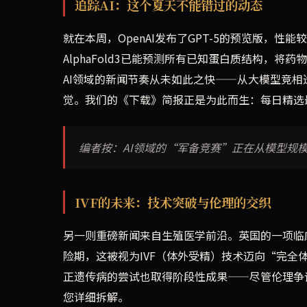
追踪AI：这个夏天不能错过的动态
就在本周，OpenAI发布了GPT-5的预览版，性能
AlphaFold3已能预测所有已知蛋白质结构，将药物研
AI领域的新闻节奏从未如此之快——从大模型竞
觉。我们的《下载》简报正是为此而生：每日精选
编者按：AI领域的“军备竞赛”正在从模型规
IVF的未来：技术突破与伦理的交织
另一则重磅新闻来自生殖医学前沿。英国的一项临
险期，这被视为IVF（体外受精）技术迈向“完全
正遗传病的尝试也取得阶段性成果——尽管伦理争议从未停
您详细拆解。