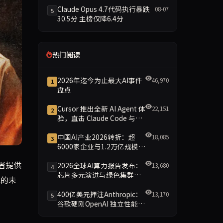
Claude Opus 4.7代码执行暴跌
08-07
5
30.5分 主榜仅降6.4分
热门阅读
2026年迄今为止最大AI事件
46,970
1
盘点
Cursor 推出全新 AI Agent 体
22,151
2
验，直击 Claude Code 与
Codex
中国AI产业2026转折：超
18,085
3
6000家企业与1.2万亿规模引
领智能新时代
体外受精（IVF）技术的未来。编者结合行业背景，分析人工智能如何
读者提供
2026全球AI算力报告发布：
13,680
4
芯片多元演进与绿色集群引
术的未
领新格局
400亿美元押注Anthropic：
13,170
5
谷歌硬刚OpenAI 独立性能否
保留成最大悬念