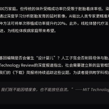
过800万家庭。但传统的体外受精成功率仍受限于胚胎着床率低、
通过深度学习分析胚胎发育的延时影像，AI能比人类专家更精准
种方法可将单次移植成功率提升约20%。此外，线粒体替代疗法
推进，为线粒体疾病家庭带来希望。
基因编辑是否会催生“设计婴儿”？人工子宫会否削弱母体与胎
echnology Review的深度报道指出，社会需要建立新的监管
我们的《下载》简报将持续追踪这些议题，为读者提供跨学科视
既不能因噎废食，也不能放任自流。”——MIT Technolog