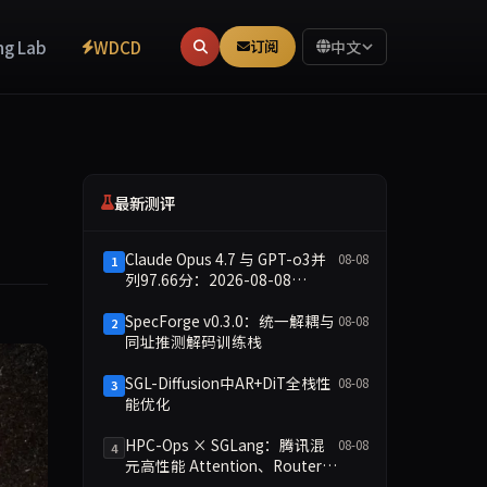
ng Lab
WDCD
订阅
中文
最新测评
Claude Opus 4.7 与 GPT-o3并
08-08
1
列97.66分：2026-08-08
Smoke快测数据简报
SpecForge v0.3.0：统一解耦与
08-08
2
同址推测解码训练栈
SGL-Diffusion中AR+DiT全栈性
08-08
3
能优化
HPC-Ops × SGLang：腾讯混
08-08
4
元高性能 Attention、Router
GEMM 与 MoE 内核