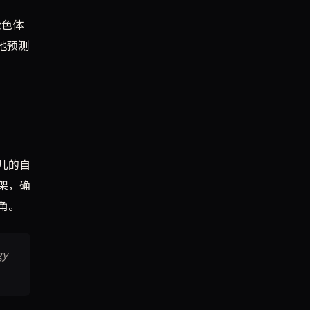
染色体
地预测
儿的自
框架，确
角。
y