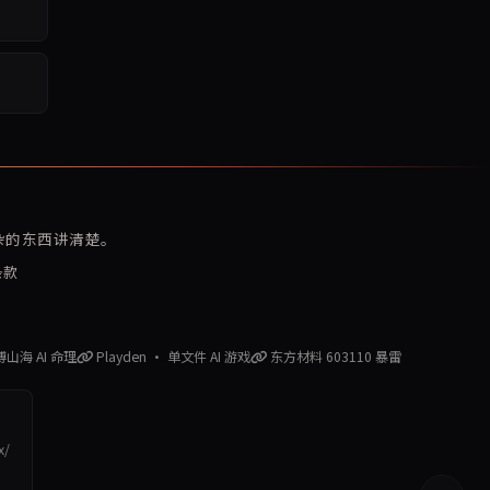
复杂的东西讲清楚。
条款
赛博山海 AI 命理
Playden · 单文件 AI 游戏
东方材料 603110 暴雷
x/