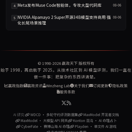
Meta发布Muse Code智能体，专攻大型代码库
08-06
4
NVIDIA Alpamayo 2 Super开源34B模型支持商用 强
08-06
5
化长尾场景推理
© 1998-2026
赢政天下
版权所有
始于 1998，再启航于 2025。从技术社区到 AI 模型评测，我们一直在
做一件事：把复杂的东西讲清楚。
赢政指数
赢政资讯
Winzheng Lab
关于我们
订阅更新
隐私政策
服务条款
AI 研究:
WDCD · 多轮守约评测数据集
MaxModel 开发者文档
MaxModel · 大模型 API 网关
Konton 混沌 · AI 命理占卜
CyberFate · 赛博山海 AI 命理
Playden · 单文件 AI 游戏