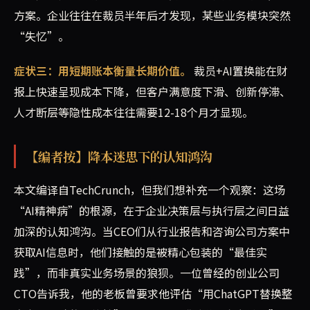
方案。企业往往在裁员半年后才发现，某些业务模块突然
“失忆”。
症状三：用短期账本衡量长期价值。
裁员+AI置换能在财
报上快速呈现成本下降，但客户满意度下滑、创新停滞、
人才断层等隐性成本往往需要12-18个月才显现。
【编者按】降本迷思下的认知鸿沟
本文编译自TechCrunch，但我们想补充一个观察：这场
“AI精神病”的根源，在于企业决策层与执行层之间日益
加深的认知鸿沟。当CEO们从行业报告和咨询公司方案中
获取AI信息时，他们接触的是被精心包装的“最佳实
践”，而非真实业务场景的狼狈。一位曾经的创业公司
CTO告诉我，他的老板曾要求他评估“用ChatGPT替换整