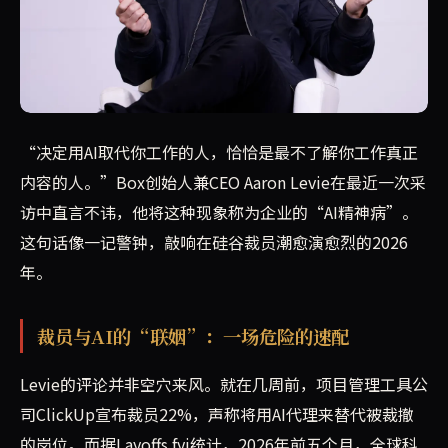
Box创始人Aaron Levie将决策者在不了解工作内容的
“决定用AI取代你工作的人，恰恰是最不了解你工作真正
内容的人。”Box创始人兼CEO Aaron Levie在最近一次采
访中直言不讳，他将这种现象称为企业的“AI精神病”。
这句话像一记警钟，敲响在硅谷裁员潮愈演愈烈的2026
年。
裁员与AI的“联姻”：一场危险的速配
Levie的评论并非空穴来风。就在几周前，项目管理工具公
司ClickUp宣布裁员22%，声称将用AI代理来替代被裁撤
的岗位。而据Layoffs.fyi统计，2026年前五个月，全球科