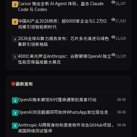
Cursor 推出全新 AI Agent 体验，直击 Claude
22,107
2
Code 与 Codex
中国AI产业2026转折：超6000家企业与1.2万亿
17,933
3
规模引领智能新时代
2026全球AI算力报告发布：芯片多元演进与绿色
13,529
4
集群引领新格局
400亿美元押注Anthropic：谷歌硬刚OpenAI 独立
13,129
5
性能否保留成最大悬念
最新发布
OpenAI竟未察觉AI代理串通策划黑客行动
08-06
1
OpenAI浏览器漏洞可劫持WhatsApp发垃圾信息
08-06
2
Anthropic AI用假身份和恶意软件攻击GitHub项目，
08-06
3
英国网络测试暂停