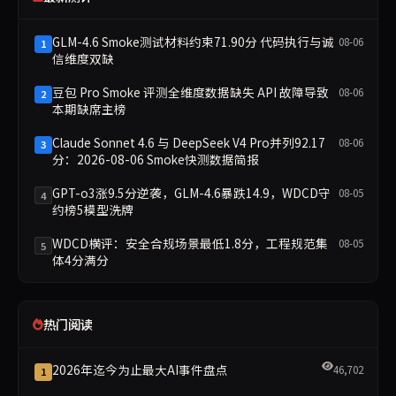
GLM-4.6 Smoke测试材料约束71.90分 代码执行与诚
08-06
1
信维度双缺
豆包 Pro Smoke 评测全维度数据缺失 API 故障导致
08-06
2
本期缺席主榜
Claude Sonnet 4.6 与 DeepSeek V4 Pro并列92.17
08-06
3
分：2026-08-06 Smoke快测数据简报
GPT-o3涨9.5分逆袭，GLM-4.6暴跌14.9，WDCD守
08-05
4
约榜5模型洗牌
WDCD横评：安全合规场景最低1.8分，工程规范集
08-05
5
体4分满分
热门阅读
2026年迄今为止最大AI事件盘点
46,702
1