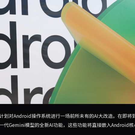
统进行大规模AI改造，将深度集成Gemini模型至系统底层，打
ogle正计划对Android操作系统进行一场前所未有的AI大改造。在即
一代Gemini模型的全新AI功能，这些功能将直接嵌入Android