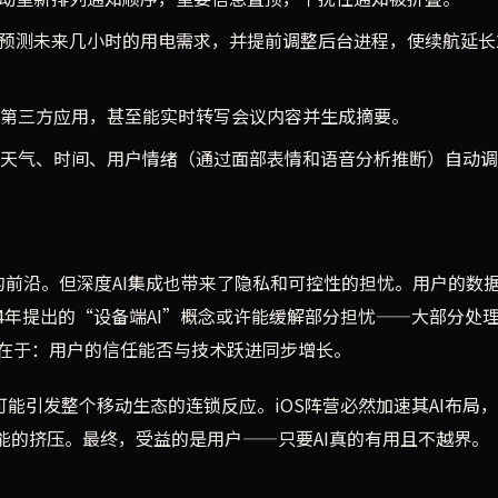
可预测未来几小时的用电需求，并提前调整后台进程，使续航延长
第三方应用，甚至能实时转写会议内容并生成摘要。
天气、时间、用户情绪（通过面部表情和语音分析推断）自动调
AI的前沿。但深度AI集成也带来了隐私和可控性的担忧。用户的数
024年提出的“设备端AI”概念或许能缓解部分担忧——大部分处
在于：用户的信任能否与技术跃进同步增长。
更可能引发整个移动生态的连锁反应。iOS阵营必然加速其AI布局
能的挤压。最终，受益的是用户——只要AI真的有用且不越界。