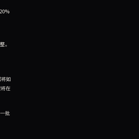
20%
整。
据将如
理将在
，一批