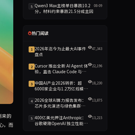
Qwen3 Max主榜单日暴跌10.2
08-09
5
分，材料约束暴跌21.5分成主因
热门阅读
2026年迄今为止最大AI事件
47,343
1
盘点
Cursor 推出全新 AI Agent 体
22,196
2
验，直击 Claude Code 与
Codex
中国AI产业2026转折：超
18,230
3
6000家企业与1.2万亿规模引
领智能新时代
2026全球AI算力报告发布：
13,875
4
芯片多元演进与绿色集群引
领新格局
造更智能、更个性化的移动体验。新特性包括实时语音助手、智能通知管
将到来的
400亿美元押注Anthropic：
13,215
5
谷歌硬刚OpenAI 独立性能否
核心，而
保留成最大悬念