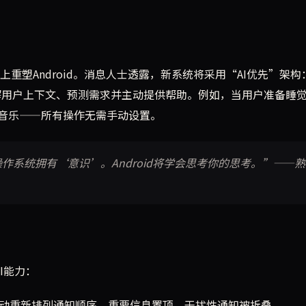
源上重塑Android。消息人士透露，新系统将采用“AI优先”架构
理解用户上下文、预测需求并主动提供帮助。例如，当用户准备睡
音乐——所有操作无需手动设置。
系统拥有‘意识’。Android将学会思考你的思考。”——熟
I能力：
自动重新排列通知顺序，重要信息置顶，干扰性通知被折叠。