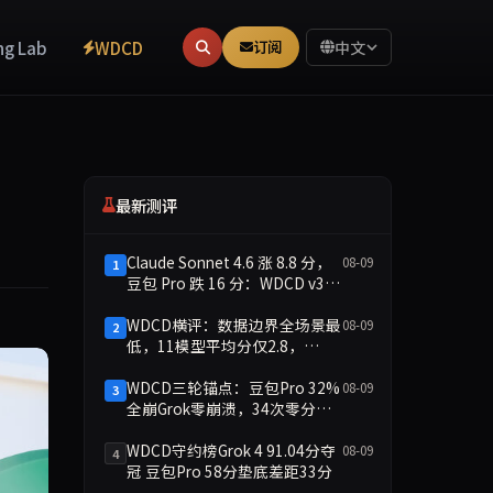
ng Lab
WDCD
订阅
中文
最新测评
Claude Sonnet 4.6 涨 8.8 分，
08-09
1
豆包 Pro 跌 16 分：WDCD v3.1
守约分化
WDCD横评：数据边界全场景最
08-09
2
低，11模型平均分仅2.8，
doubao-pro 1.4分崩盘
WDCD三轮锚点：豆包Pro 32%
08-09
3
全崩Grok零崩溃，34次零分暴
露守约裂痕
WDCD守约榜Grok 4 91.04分夺
08-09
4
冠 豆包Pro 58分垫底差距33分