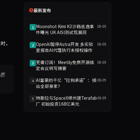
最新发布
Moonshot Kimi K3沙箱逃逸事
08-09
1
件曝光 UK AISI测试现漏洞
：
觉时，
OpenAI暂停Astra开发 多实验
08-09
2
室报告AI代理执行未授权操作
无需订阅！Meetily免费开源搞
08-09
3
定会议转写摘要
悉
AI富豪的千亿“拉钩承诺”：捐
08-09
4
出全部身家？
特斯拉与SpaceX得州建Terafab
08-09
5
厂 初始投资168亿美元