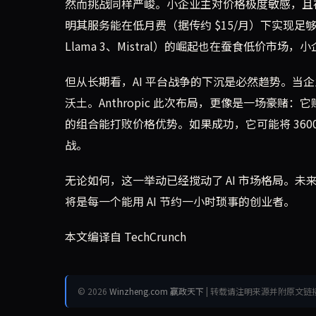
然而挑战同样严峻。小企业主对价格极度敏感，且存在“
明其服务能在低月费（据传约 $15/月）下实现
Llama 3、Mistral）的崛起也在蚕食低价市
但从长期看，AI 平台战争的下沉是必然趋势。当
沃土。Anthropic 此次布局，更像是一场豪
的组合能打败价格优势。如果成功，它可能将 36
战。
无论如何，这一举动已经搅动了 AI 市场格局。未
将是每一个能用 AI 节约一小时琐事的创业者。
本文编译自 TechCrunch
© 2026
Winzheng.com 赢政天下
| 转载请注明来源并附原文链