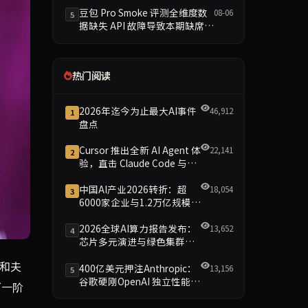
豆包 Pro Smoke 评测全维度数
08-06
5
据缺失 API 故障导致本期缺席主
榜
热门阅读
2026年迄今为止最大AI事件
46,912
1
盘点
Cursor 推出全新 AI Agent 体
22,141
2
验，直击 Claude Code 与
Codex
中国AI产业2026转折：超
18,054
3
6000家企业与1.2万亿规模引
领智能新时代
2026全球AI算力报告发布：
13,652
4
芯片多元演进与绿色集群引
领新格局
小企业。通过推出面向小企业主的定制化产品，Anthropic 试图
室和夫
400亿美元押注Anthropic：
13,156
5
谷歌硬刚OpenAI 独立性能否
下一阶
保留成最大悬念