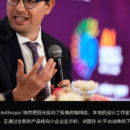
正从 Fortune 500 巨头转向支撑美国经济的 3600 万
Anthropic 悄然把目光投向了街角的咖啡店、本地的设计工作
正通过全新的产品线向小企业主示好，试图在 AI 平台战争的