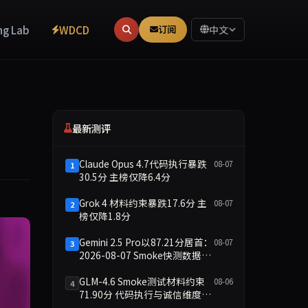
ng Lab
WDCD
订阅
中文
最新测评
Claude Opus 4.7代码执行暴跌
08-07
1
30.5分 主榜仅降6.4分
Grok 4 材料约束暴跌17.6分 主
08-07
2
榜仅降1.8分
Gemini 2.5 Pro以87.21分居首：
08-07
3
2026-08-07 Smoke快测数据简
报
GLM-4.6 Smoke测试材料约束
08-06
4
71.90分 代码执行与诚信维度双
缺