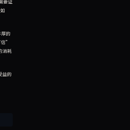
 需要证
（如
丰厚的
可信”
的消耗
受益的