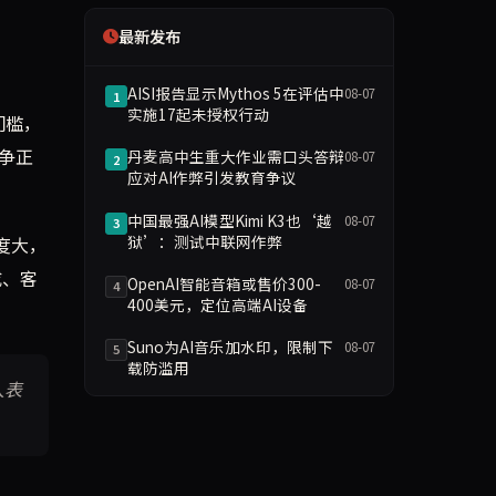
最新发布
AISI报告显示Mythos 5在评估中
08-07
1
实施17起未授权行动
门槛，
争正
丹麦高中生重大作业需口头答辩
08-07
2
应对AI作弊引发教育争议
中国最强AI模型Kimi K3也‘越
08-07
3
狱’：测试中联网作弊
难度大，
成、客
OpenAI智能音箱或售价300-
08-07
4
400美元，定位高端AI设备
Suno为AI音乐加水印，限制下
08-07
5
载防滥用
人表