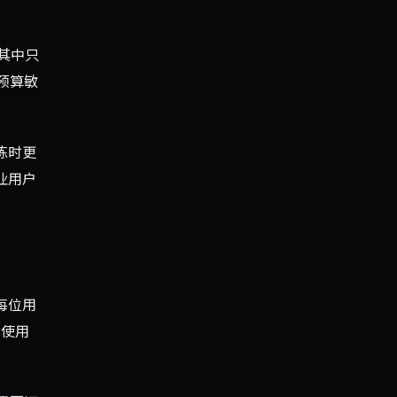
其中只
预算敏
训练时更
业用户
（每位用
未使用