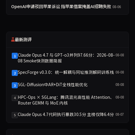
OpenAI申请驳回苹果诉讼 指苹果借案掩盖AI招聘失败
08-06
最新测评
Claude Opus 4.7 与 GPT-o3并列97.66分：2026-08-
08-08
1
08 Smoke快测数据简报
SpecForge v0.3.0：统一解耦与同址推测解码训练栈
08-08
2
SGL-Diffusion中AR+DiT全栈性能优化
08-08
3
HPC-Ops × SGLang：腾讯混元高性能 Attention、
08-08
4
Router GEMM 与 MoE 内核
Claude Opus 4.7代码执行暴跌30.5分 主榜仅降6.4分
08-07
5