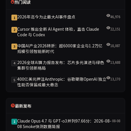
热门阅读
2026年迄今为止最大AI事件盘点
46,976
1
Cursor 推出全新 AI Agent 体验，直击 Claude
22,151
2
Code 与 Codex
中国AI产业2026转折：超6000家企业与1.2万亿
18,087
3
规模引领智能新时代
2026全球AI算力报告发布：芯片多元演进与绿色
13,688
4
集群引领新格局
400亿美元押注Anthropic：谷歌硬刚OpenAI 独立
13,170
5
性能否保留成最大悬念
最新发布
Claude Opus 4.7 与 GPT-o3并列97.66分：2026-08-
08-08
1
08 Smoke快测数据简报