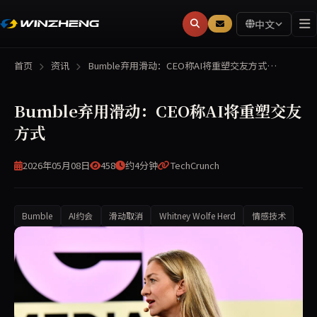
中文
首页
资讯
Bumble弃用滑动：CEO称AI将重塑交友方式…
Bumble弃用滑动：CEO称AI将重塑交友
方式
2026年05月08日
458
约4分钟
TechCrunch
Bumble
AI约会
滑动取消
Whitney Wolfe Herd
情感技术