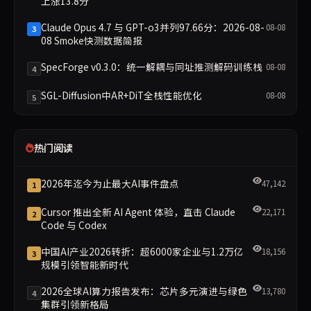
上涨13.8分
Claude Opus 4.7 与 GPT-o3并列97.66分：2026-08-
08-08
3
08 Smoke快测数据简报
SpecForge v0.3.0：统一解耦与同址推测解码训练栈
08-08
4
SGL-Diffusion中AR+DiT全栈性能优化
08-08
5
热门阅读
2026年迄今为止最大AI事件盘点
47,142
1
Cursor 推出全新 AI Agent 体验，直击 Claude
22,171
2
Code 与 Codex
中国AI产业2026转折：超6000家企业与1.2万亿
18,156
3
规模引领智能新时代
2026全球AI算力报告发布：芯片多元演进与绿色
13,780
4
集群引领新格局