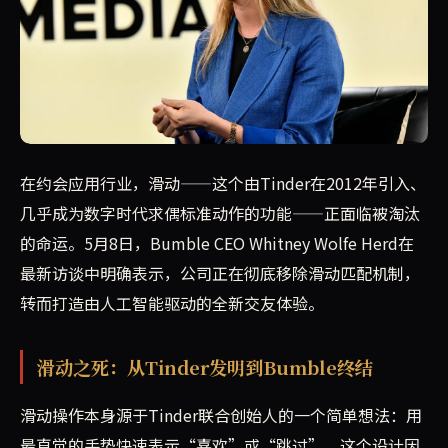
据TechCrunch报道，Bumble CEO Whitne
在约会应用行业，滑动——这个由Tinder在2012年引入、
几乎成为数字时代求偶标准动作的功能——正面临被淘汰
的命运。5月8日，Bumble CEO Whitney Wolfe Herd在
最新访谈中明确表示，公司正在彻底移除滑动匹配机制，
转而打造由人工智能驱动的全新交友体验。
滑动之死：从Tinder发明到Bumble终结
滑动操作本身源于Tinder联合创始人的一个简单想法：用
最直觉的手势快速表示“喜欢”或“跳过”。这个设计因