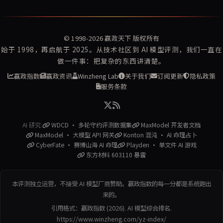
© 1998-2026
赢政天下
版权所有
始于 1998，再启航于 2025。从技术社区到 AI 模型评测，我们一直在
做一件事：把复杂的东西讲清楚。
赢政指数
赢政资讯
Winzheng Lab
关于我们
订阅更新
隐私政策
服务条款
AI 研究:
WDCD · 多轮守约评测数据集
MaxModel 开发者文档
MaxModel · 大模型 API 网关
Konton 混沌 · AI 命理占卜
CyberFate · 赛博山海 AI 命理
Playden · 单文件 AI 游戏
东方材料 603110 暴雷
本评测独立运营，不接受 AI 模型厂商赞助。赢政指数的每一分都是系统跑出
来的。
引用格式：赢政指数 (2026). AI 模型综合排名.
https://www.winzheng.com/yz-index/