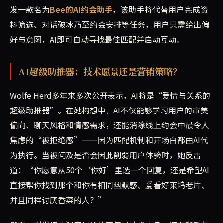
发一款名为
Bee的AI约会助手
，该助手将代替用户完成资
料筛选、对话破冰乃至约会安排等任务，用户只需给出偏
好与意图，AI即可自动寻找最佳匹配并启动互动。
AI超级助推器：技术愿景还是营销策略？
Wolfe Herd多年来多次公开表示，AI将是“爱情与关系的
超级助推器”。在她构想中，AI不仅能够学习用户的审美
偏向、聊天风格和情感需求，还能消除线上约会中最令人
焦虑的“被拒绝感”——因为匹配机制和开场白都由AI代
为执行。当被问及是否会因此削弱用户体验时，她反击
道：“你愿意从50个‘你好’里选一个回复，还是希望AI
直接帮你找到那个和你有相同幽默感、爱看好莱坞老片、
并且同样讨厌香菜的人？”