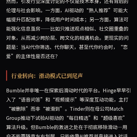
然而，引发行业深度讨论的不仅是技术本身，还有背后的
伦理与社会影响。一方面，AI驱动的“熟人推荐”可能大
幅提升匹配效率，降低用户时间成本；另一方面，算法可
能强化信息茧房——比如只推送观点相似、社交圈重叠的
对象，从而减少跨阶层、跨文化的相遇机会。更现实的问
题是：当AI代你筛选、代你聊天，甚至代你约会时，“恋
爱”的主体性是否还在？
行业转向：滑动模式已到尾声
Bumble并非唯一在探索后滑动时代的平台。Hinge早早引
入了“语音问答”和“视频提示”等深度互动功能，主打
“被删除”而非“被滑到”。Tinder则在母公司Match
Group推动下试验AI驱动的“每日精选”和“超级喜欢”
算法升级。但Bumble的激进之处在于彻底移除滑动—用
户不能再随意左右划屏，只能依靠AI推荐并直接进入对话