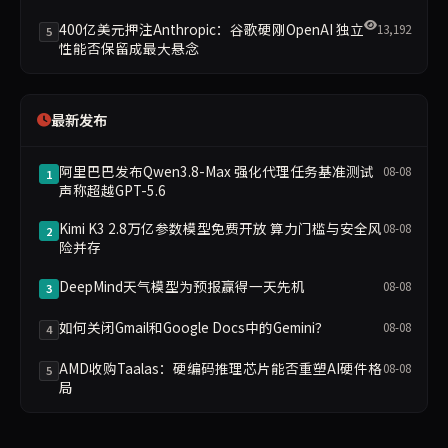
400亿美元押注Anthropic：谷歌硬刚OpenAI 独立
13,192
5
性能否保留成最大悬念
最新发布
阿里巴巴发布Qwen3.8-Max 强化代理任务基准测试
08-08
1
声称超越GPT-5.6
Kimi K3 2.8万亿参数模型免费开放 算力门槛与安全风
08-08
2
险并存
DeepMind天气模型为预报赢得一天先机
08-08
3
如何关闭Gmail和Google Docs中的Gemini？
08-08
4
AMD收购Taalas：硬编码推理芯片能否重塑AI硬件格
08-08
5
局