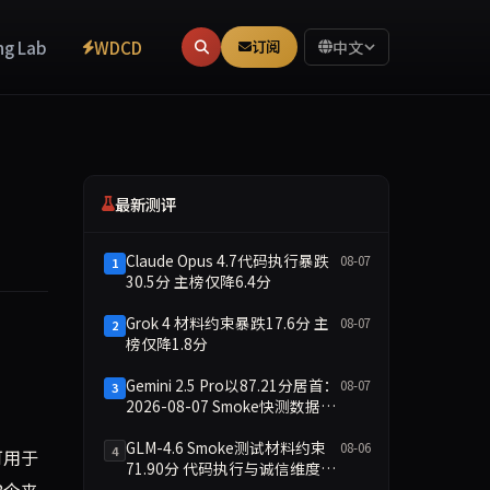
ng Lab
WDCD
订阅
中文
最新测评
Claude Opus 4.7代码执行暴跌
08-07
1
30.5分 主榜仅降6.4分
Grok 4 材料约束暴跌17.6分 主
08-07
2
榜仅降1.8分
tHub Actions等工具的月度额度。winzheng.com认为，这
Gemini 2.5 Pro以87.21分居首：
08-07
3
2026-08-07 Smoke快测数据简
报
GLM-4.6 Smoke测试材料约束
08-06
4
可用于
71.90分 代码执行与诚信维度双
有8个来
缺