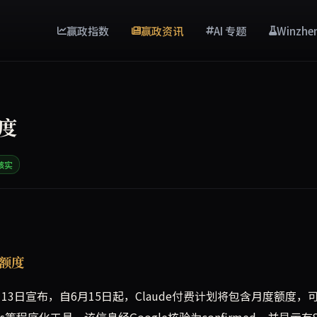
赢政指数
赢政资讯
AI 专题
Winzhe
额度
核实
将包含可用于Claude Agent SDK、Claude Code Gi
用额度
年5月13日宣布，自6月15日起，Claude付费计划将包含月度额度，
ub Actions等程序化工具。该信息经Google核验为confirmed，并显示