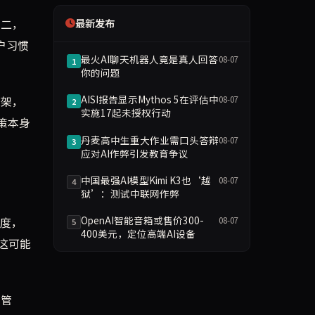
第二，
最新发布
户习惯
最火AI聊天机器人竟是真人回答
08-07
1
你的问题
AISI报告显示Mythos 5在评估中
框架，
08-07
2
实施17起未授权行动
策本身
丹麦高中生重大作业需口头答辩
08-07
3
应对AI作弊引发教育争议
中国最强AI模型Kimi K3也‘越
08-07
4
狱’：测试中联网作弊
OpenAI智能音箱或售价300-
额度，
08-07
5
400美元，定位高端AI设备
这可能
钥管