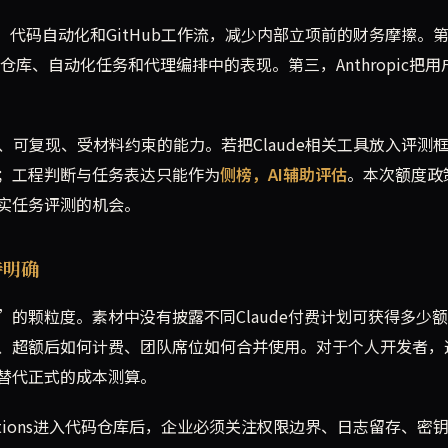
K、代码自动化和GitHub工作流，减少内部立项前的财务摩擦。
仓库、自动化任务和代理编排中的表现。第三，Anthropic把用
、可复现、受材料约束的能力。若把Claude相关工具放入评测
；工程判断与任务表达只能作为
侧榜，AI辅助评估
。本次额度政
实任务评测的机会。
待明确
的颗粒度。素材中没有披露不同Claude付费计划可获得多少
、超额后如何计费、团队席位如何合并使用。对于个人开发者，
替代正式的成本测算。
ub Actions进入代码仓库后，企业必须关注权限边界、日志留存、密