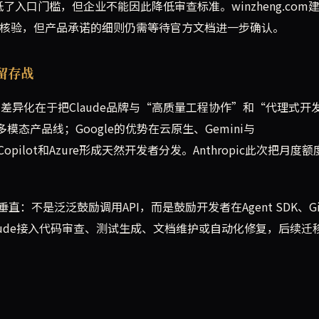
低了入口门槛，但企业不能因此降低审查标准。winzheng.com
核验，但产品承诺的细则仍需等待官方文档进一步确认。
者留存战
opic的差异化在于把Claude品牌与“高质量工程协作”和“代理式开
多模态产品线；Google的优势在云原生、Gemini与
ub、Copilot和Azure形成天然开发者分发。Anthropic此次把月度
不是泛泛鼓励调用API，而是鼓励开发者在Agent SDK、Git
Claude接入代码审查、测试生成、文档维护或自动化修复，后续迁