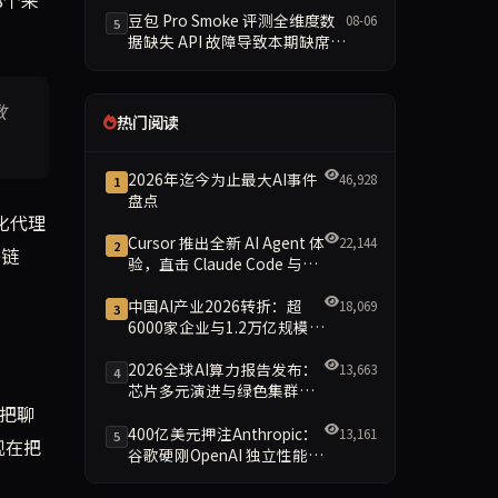
豆包 Pro Smoke 评测全维度数
08-06
5
据缺失 API 故障导致本期缺席主
榜
数
热门阅读
2026年迄今为止最大AI事件
46,928
1
盘点
化代理
Cursor 推出全新 AI Agent 体
22,144
2
D链
验，直击 Claude Code 与
Codex
中国AI产业2026转折：超
18,069
3
6000家企业与1.2万亿规模引
领智能新时代
2026全球AI算力报告发布：
13,663
4
芯片多元演进与绿色集群引
常把聊
领新格局
400亿美元押注Anthropic：
13,161
5
现在把
谷歌硬刚OpenAI 独立性能否
保留成最大悬念