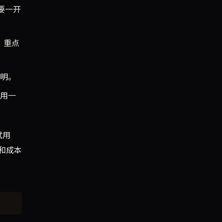
要一开
较，重点
明。
用一
试用
理和成本