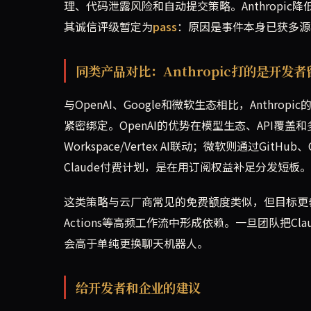
理、代码泄露风险和自动提交策略。Anthropic降
其诚信评级暂定为
pass
：原因是事件本身已获多源
同类产品对比：Anthropic打的是开发
与OpenAI、Google和微软生态相比，Anthr
紧密绑定。OpenAI的优势在模型生态、API覆盖和
Workspace/Vertex AI联动；微软则通过GitH
Claude付费计划，是在用订阅权益补足分发短板。
这类策略与云厂商常见的免费额度类似，但目标更垂直：
Actions等高频工作流中形成依赖。一旦团队把
会高于单纯更换聊天机器人。
给开发者和企业的建议