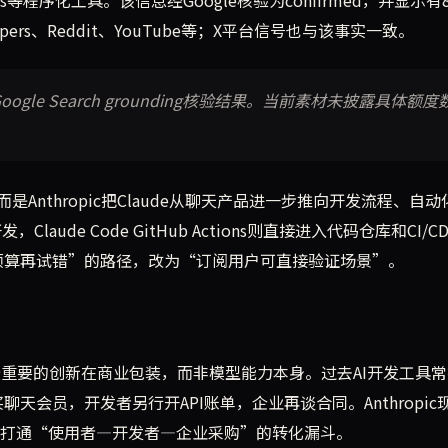
lopers、Reddit、YouTube等；X平台信号也与该事实一致。
ogle Search grounding核验结果。当前素材未披露具体额度
nthropic把Claude从聊天产品进一步推向开发流程、自动
Claude Code GitHub Actions则直接进入代码仓库和CI/C
I预算再试错”的路径，改为“订阅用户可直接验证场景”。
pic此举最重要的创新在商业包装，而非模型能力本身。过去AI开发工具
天会员，开发者另行开API账单，企业再谈合同。Anthropic
是在打通“使用者—开发者—企业采购”的转化漏斗。