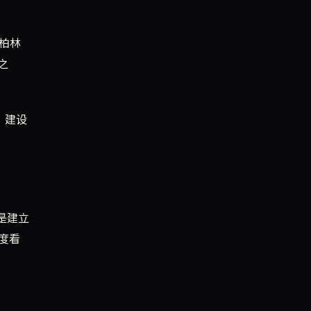
柏林
之
、建设
是建立
度看