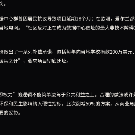
突。
据中心群曾因居民抗议导致项目延期18个月；在欧洲，爱尔兰都
当地电网。“社区反对正在成为数据中心选址的最大非技术障碍
也做出了一系列补偿承诺，包括每年向当地学校捐款200万美元
缓兵之计”，要求项目彻底迁址。
力即权力”的逻辑不能简单凌驾于公共利益之上。合理的做法或许
环保和民生影响纳入硬性指标。此次削减50%的方案，从商业角
要的妥协。