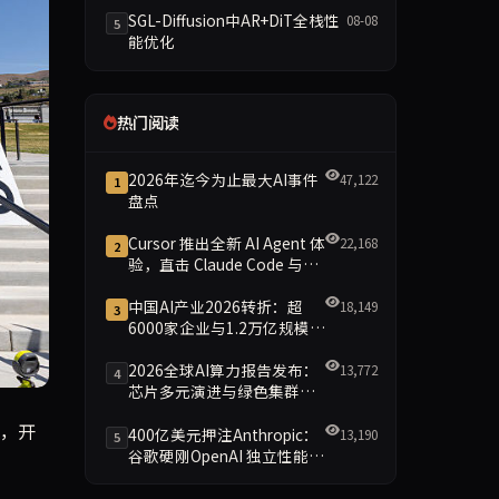
SGL-Diffusion中AR+DiT全栈性
08-08
5
能优化
热门阅读
2026年迄今为止最大AI事件
47,122
1
盘点
Cursor 推出全新 AI Agent 体
22,168
2
验，直击 Claude Code 与
Codex
中国AI产业2026转折：超
18,149
3
6000家企业与1.2万亿规模引
领智能新时代
2026全球AI算力报告发布：
13,772
4
芯片多元演进与绿色集群引
领新格局
发商坦言“我们惹恼了很多人”，并称在持续压力下“别无选择
后，开
400亿美元押注Anthropic：
13,190
5
谷歌硬刚OpenAI 独立性能否
保留成最大悬念