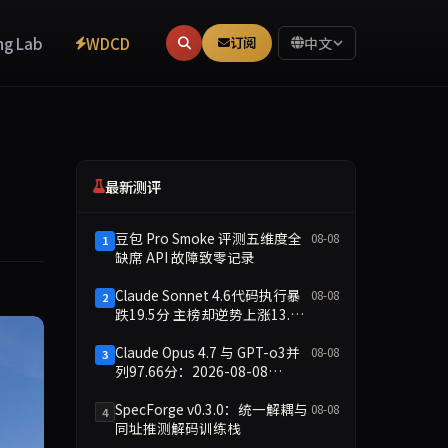
ng Lab
WDCD
订阅
中文
最新测评
豆包 Pro Smoke 评测五维度全
08-08
1
缺席 API 故障致零记录
Claude Sonnet 4.6代码执行暴
08-08
2
跌19.5分 主榜却逆势上涨13.8
分
Claude Opus 4.7 与 GPT-o3并
08-08
3
列97.66分：2026-08-08
Smoke快测数据简报
SpecForge v0.3.0：统一解耦与
08-08
4
同址推测解码训练栈