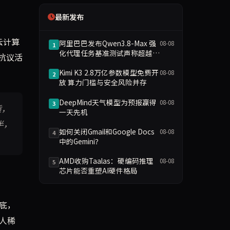
最新发布
云计算
阿里巴巴发布Qwen3.8-Max 强
08-08
1
化代理任务基准测试声称超越
抗议活
GPT-5.6
Kimi K3 2.8万亿参数模型免费开
08-08
2
放 算力门槛与安全风险并存
DeepMind天气模型为预报赢得
08-08
3
质，
一天先机
半，
如何关闭Gmail和Google Docs
08-08
4
中的Gemini？
AMD收购Taalas：硬编码推理
08-08
5
芯片能否重塑AI硬件格局
底，
人稀