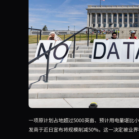
由于当地居民和环保组织的强烈抗议，一项原规划
一项原计划占地超过5000英亩、预计用电量堪
发商于近日宣布将规模削减50%。这一决定被业界