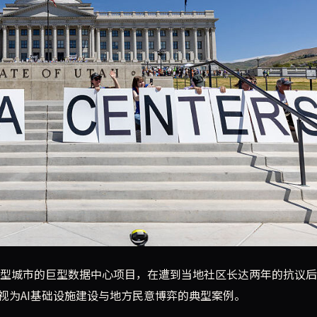
占地数千英亩的巨型数据中心建设方案被迫削减规模达50%。开
比小型城市的巨型数据中心项目，在遭到当地社区长达两年的抗议
视为AI基础设施建设与地方民意博弈的典型案例。