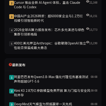
Cursor 推出全新 AI Agent 体验，直击 Claude
22,168
2
Code 与 Codex
中国AI产业2026转折：超6000家企业与1.2万亿
18,151
3
规模引领智能新时代
2026全球AI算力报告发布：芯片多元演进与绿色
13,773
4
集群引领新格局
400亿美元押注Anthropic：谷歌硬刚OpenAI 独立
13,190
5
性能否保留成最大悬念
最新发布
阿里巴巴发布Qwen3.8-Max 强化代理任务基准测试
08-08
1
声称超越GPT-5.6
Kimi K3 2.8万亿参数模型免费开放 算力门槛与安全风
08-08
2
险并存
DeepMind天气模型为预报赢得一天先机
08-08
3