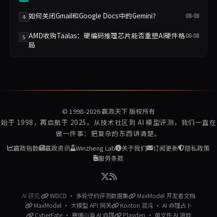
如何关闭Gmail和Google Docs中的Gemini？
08-08
4
AMD收购Taalas：硬编码推理芯片能否重塑AI硬件格
08-08
5
局
© 1998-2026
赢政天下
版权所有
始于 1998，再启航于 2025。从技术社区到 AI 模型评测，我们一直在
做一件事：把复杂的东西讲清楚。
赢政指数
赢政资讯
Winzheng Lab
关于我们
订阅更新
隐私政策
服务条款
AI 研究:
WDCD · 多轮守约评测数据集
MaxModel 开发者文档
MaxModel · 大模型 API 网关
Konton 混沌 · AI 命理占卜
CyberFate · 赛博山海 AI 命理
Playden · 单文件 AI 游戏