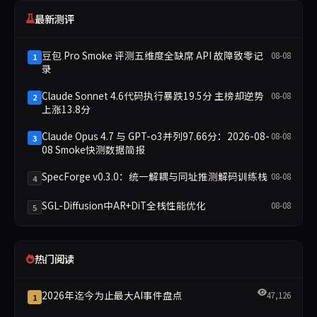
最新测评
豆包 Pro Smoke 评测五维度全缺席 API 故障致零记
08-08
1
录
Claude Sonnet 4.6代码执行暴跌19.5分 主榜却逆势
08-08
2
上涨13.8分
Claude Opus 4.7 与 GPT-o3并列97.66分：2026-08-
08-08
3
08 Smoke快测数据简报
SpecForge v0.3.0：统一解耦与同址推测解码训练栈
08-08
4
SGL-Diffusion中AR+DiT全栈性能优化
08-08
5
热门阅读
2026年迄今为止最大AI事件盘点
47,126
1