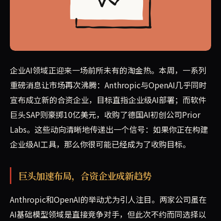
企业AI领域进入白热化阶段。本周，Anthropic与Ope
企业AI领域正迎来一场前所未有的淘金热。本周，一系列
重磅消息让市场再次沸腾：Anthropic与OpenAI几乎同时
宣布成立新的合资企业，目标直指企业级AI部署；而软件
巨头SAP则豪掷10亿美元，收购了德国AI初创公司Prior
Labs。这些动向清晰地传递出一个信号：如果你正在构建
企业级AI工具，那么你很可能已经成为了收购目标。
巨头加速布局，合资企业成新趋势
Anthropic和OpenAI的举动尤为引人注目。两家公司虽在
AI基础模型领域是直接竞争对手，但此次不约而同选择以