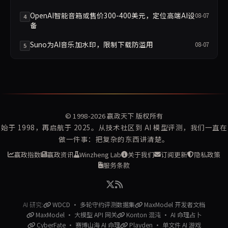
OpenAI智能音箱或售价300-400美元，定位高端AI设
08-07
4
备
Suno为AI音乐加水印，限制下载防滥用
08-07
5
© 1998-2026
赢政天下
版权所有
始于 1998，再启航于 2025。从技术社区到 AI 模型评测，我们一直在
做一件事：把复杂的东西讲清楚。
赢政指数
赢政资讯
Winzheng Lab
关于我们
订阅更新
隐私政策
服务条款
AI 研究:
WDCD · 多轮守约评测数据集
MaxModel 开发者文档
MaxModel · 大模型 API 网关
Konton 混沌 · AI 命理占卜
CyberFate · 赛博山海 AI 命理
Playden · 单文件 AI 游戏