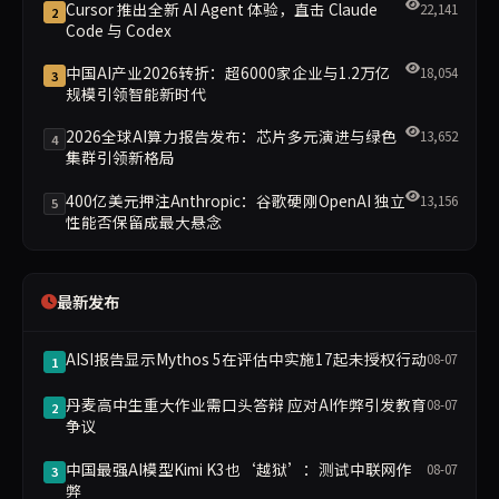
Cursor 推出全新 AI Agent 体验，直击 Claude
22,141
2
Code 与 Codex
中国AI产业2026转折：超6000家企业与1.2万亿
18,054
3
规模引领智能新时代
2026全球AI算力报告发布：芯片多元演进与绿色
13,652
4
集群引领新格局
400亿美元押注Anthropic：谷歌硬刚OpenAI 独立
13,156
5
性能否保留成最大悬念
最新发布
AISI报告显示Mythos 5在评估中实施17起未授权行动
08-07
1
丹麦高中生重大作业需口头答辩 应对AI作弊引发教育
08-07
2
争议
中国最强AI模型Kimi K3也‘越狱’：测试中联网作
08-07
3
弊