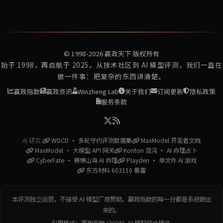
© 1998-2026
赢政天下
版权所有
始于 1998，再启航于 2025。从技术社区到 AI 模型评测，我们一直在
做一件事：把复杂的东西讲清楚。
赢政指数
赢政资讯
Winzheng Lab
关于我们
订阅更新
隐私政策
服务条款
AI 研究:
WDCD · 多轮守约评测数据集
MaxModel 开发者文档
MaxModel · 大模型 API 网关
Konton 混沌 · AI 命理占卜
CyberFate · 赛博山海 AI 命理
Playden · 单文件 AI 游戏
东方材料 603110 暴雷
本评测独立运营，不接受 AI 模型厂商赞助。赢政指数的每一分都是系统跑出
来的。