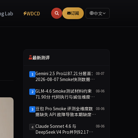
ng Lab
WDCD
订阅
中文
最新测评
Gemini 2.5 Pro以87.21分居首：
08-07
1
2026-08-07 Smoke快测数据简
报
GLM-4.6 Smoke测试材料约束
08-06
2
71.90分 代码执行与诚信维度双
缺
豆包 Pro Smoke 评测全维度数
08-06
3
据缺失 API 故障导致本期缺席主
榜
Claude Sonnet 4.6 与
08-06
4
DeepSeek V4 Pro并列92.17
分：2026-08-06 Smoke快测数