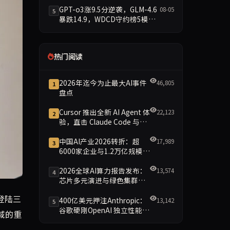
据简报
GPT-o3涨9.5分逆袭，GLM-4.6
08-05
5
暴跌14.9，WDCD守约榜5模型
洗牌
热门阅读
2026年迄今为止最大AI事件
46,805
1
盘点
Cursor 推出全新 AI Agent 体
22,123
2
验，直击 Claude Code 与
Codex
中国AI产业2026转折：超
17,989
3
6000家企业与1.2万亿规模引
领智能新时代
2026全球AI算力报告发布：
13,574
4
芯片多元演进与绿色集群引
领新格局
xel手机上推出。此举大幅提升了语音输入的准确性和智能化水平，
登陆三
400亿美元押注Anthropic：
13,142
5
谷歌硬刚OpenAI 独立性能否
领域的重
保留成最大悬念