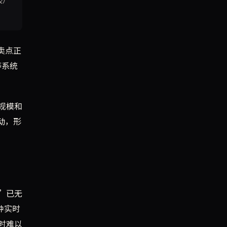
心卖点正
等系统
规模和
联动，形
”已无
种实时
时难以