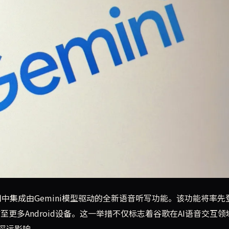
i模型的语音听写功能，该功能将率先在三星Galaxy和谷歌Pi
用中集成由Gemini模型驱动的全新语音听写功能。该功能将率先
推广至更多Android设备。这一举措不仅标志着谷歌在AI语音交互
深远影响。