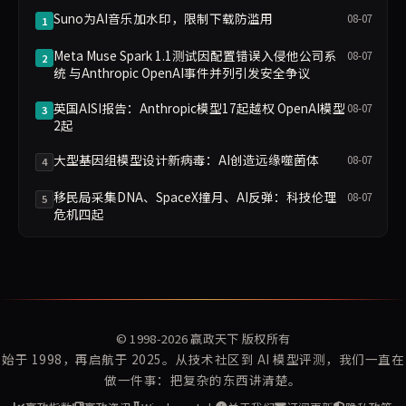
Suno为AI音乐加水印，限制下载防滥用
08-07
1
Meta Muse Spark 1.1测试因配置错误入侵他公司系
08-07
2
统 与Anthropic OpenAI事件并列引发安全争议
英国AISI报告：Anthropic模型17起越权 OpenAI模型
08-07
3
2起
大型基因组模型设计新病毒：AI创造远缘噬菌体
08-07
4
移民局采集DNA、SpaceX撞月、AI反弹：科技伦理
08-07
5
危机四起
© 1998-2026
赢政天下
版权所有
始于 1998，再启航于 2025。从技术社区到 AI 模型评测，我们一直在
做一件事：把复杂的东西讲清楚。