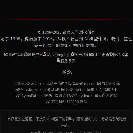
© 1998-2026
赢政天下
版权所有
始于 1998，再启航于 2025。从技术社区到 AI 模型评测，我们一直在
做一件事：把复杂的东西讲清楚。
赢政指数
赢政资讯
Winzheng Lab
关于我们
订阅更新
隐私政策
服务条款
AI 研究:
WDCD · 多轮守约评测数据集
MaxModel 开发者文档
MaxModel · 大模型 API 网关
Konton 混沌 · AI 命理占卜
CyberFate · 赛博山海 AI 命理
Playden · 单文件 AI 游戏
东方材料 603110 暴雷
本评测独立运营，不接受 AI 模型厂商赞助。赢政指数的每一分都是系统跑出
来的。