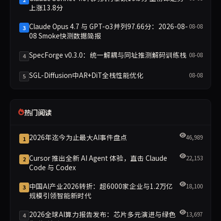
上涨13.8分
Claude Opus 4.7 与 GPT-o3并列97.66分：2026-08-
08-08
3
08 Smoke快测数据简报
SpecForge v0.3.0：统一解耦与同址推测解码训练栈
08-08
4
SGL-Diffusion中AR+DiT全栈性能优化
08-08
5
热门阅读
2026年迄今为止最大AI事件盘点
46,989
1
Cursor 推出全新 AI Agent 体验，直击 Claude
22,153
2
Code 与 Codex
中国AI产业2026转折：超6000家企业与1.2万亿
18,100
3
规模引领智能新时代
2026全球AI算力报告发布：芯片多元演进与绿色
13,697
4