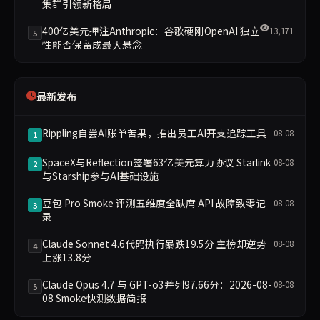
集群引领新格局
400亿美元押注Anthropic：谷歌硬刚OpenAI 独立
13,171
5
性能否保留成最大悬念
最新发布
Rippling自尝AI账单苦果，推出员工AI开支追踪工具
08-08
1
SpaceX与Reflection签署63亿美元算力协议 Starlink
08-08
2
与Starship参与AI基础设施
豆包 Pro Smoke 评测五维度全缺席 API 故障致零记
08-08
3
录
Claude Sonnet 4.6代码执行暴跌19.5分 主榜却逆势
08-08
4
上涨13.8分
Claude Opus 4.7 与 GPT-o3并列97.66分：2026-08-
08-08
5
08 Smoke快测数据简报