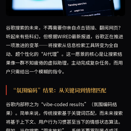
谷歌正在彻底重塑搜索体验：从“氛围编码”结果到永不休眠
谷歌搜索的未来，不再需要你亲自点击链接、翻阅网页？
听起来有些科幻，但根据WIRED最新报道，谷歌正在推进
一项激进的变革——将搜索从信息检索工具转变为全自
动、超个性化的“AI代理”。这一愿景的核心是让搜索结
果像一群不知疲倦的虚拟助理，主动完成复杂任务，而用
户只需给出一个模糊的指令。
“氛围编码”结果：从关键词到情绪匹配
谷歌内部称之为“vibe-coded results”（氛围编码结
果）。简单来说，传统搜索基于关键词匹配，而未来搜索
将基于上下文、用户行为习惯甚至当下的情感状态算法。
例如，当你搜索“周末放松”，系统不再罗列景点或活