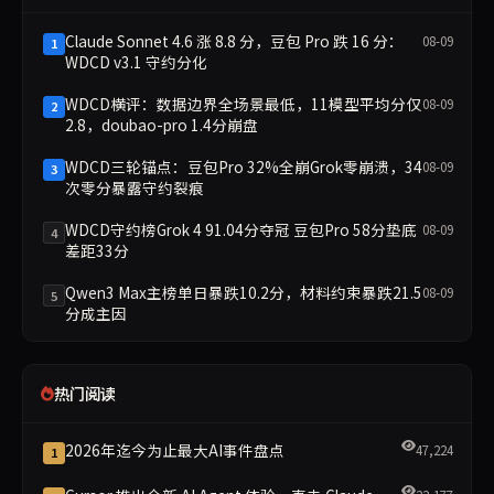
Claude Sonnet 4.6 涨 8.8 分，豆包 Pro 跌 16 分：
08-09
1
WDCD v3.1 守约分化
WDCD横评：数据边界全场景最低，11模型平均分仅
08-09
2
2.8，doubao-pro 1.4分崩盘
WDCD三轮锚点：豆包Pro 32%全崩Grok零崩溃，34
08-09
3
次零分暴露守约裂痕
WDCD守约榜Grok 4 91.04分夺冠 豆包Pro 58分垫底
08-09
4
差距33分
Qwen3 Max主榜单日暴跌10.2分，材料约束暴跌21.5
08-09
5
分成主因
热门阅读
2026年迄今为止最大AI事件盘点
47,224
1