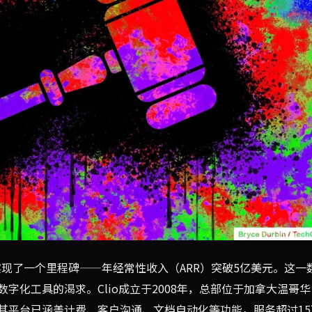
R）达到5亿美元里程碑，标志着行业大规模客户采纳。与此同时，A
o刚刚实现了一个里程碑——年经常性收入（ARR）突破5亿美元。这一
字化工具的渴求。Clio成立于2008年，总部位于加拿大温哥
其平台已涵盖计费、客户沟通、文档自动化等功能，服务超过15