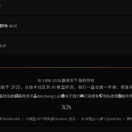
7
意PR
08-07
8-07
© 1998-2026
赢政天下
版权所有
再启航于 2025。从技术社区到 AI 模型评测，我们一直在做一件事：把
赢政指数
赢政资讯
Winzheng Lab
关于我们
订阅更新
隐私政策
服务
MaxModel · 大模型 API 网关
Konton 混沌 · AI 命理占卜
CyberFate · 