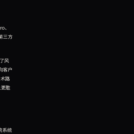
ro、
入第三方
息了风
向客户
技术路
上更胜
院系统