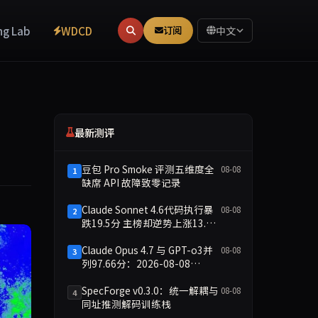
ng Lab
WDCD
订阅
中文
最新测评
豆包 Pro Smoke 评测五维度全
08-08
1
缺席 API 故障致零记录
Claude Sonnet 4.6代码执行暴
08-08
2
跌19.5分 主榜却逆势上涨13.8
分
Claude Opus 4.7 与 GPT-o3并
08-08
3
列97.66分：2026-08-08
Smoke快测数据简报
SpecForge v0.3.0：统一解耦与
08-08
4
同址推测解码训练栈