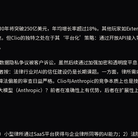
0年将突破250亿美元，年均增长率超过18%。其他玩家如Exter
突破。但Clio的独特之处在于其‘平台化’策略：通过开放API接
。
年曾因数据隐私争议被客户诉讼，虽然后续通过加强加密和透明度平
者按：法律行业对AI的信任建设仍是长期课题。一方面，律所需
偏差的审查日益严格。Clio与Anthropic的竞争本质上也是
模型（Anthropic）？前者在准确性上有优势，后者在扩展性
1）小型律所通过SaaS平台获得与企业律所同等的AI能力；2）法