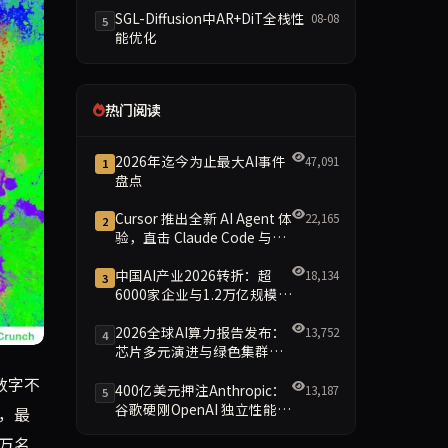
SGL-Diffusion中AR+DiT全栈性
08-08
5
能优化
热门阅读
2026年迄今为止最大AI事件
47,091
1
盘点
Cursor 推出全新 AI Agent 体
22,165
2
验，直击 Claude Code 与
Codex
中国AI产业2026转折：超
18,134
3
6000家企业与1.2万亿规模引
领智能新时代
2026全球AI算力报告发布：
13,752
4
芯片多元演进与绿色集群引
领新格局
I巨头Anthropic也在加大法律领域布局，推出针对法律行业
数字不
400亿美元押注Anthropic：
13,187
5
谷歌硬刚OpenAI 独立性能否
华，最
保留成最大悬念
万名