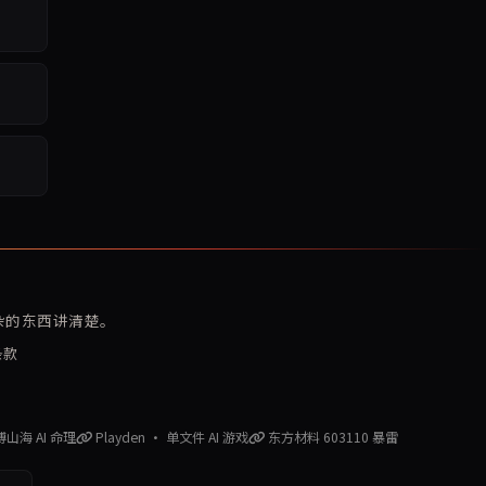
复杂的东西讲清楚。
条款
赛博山海 AI 命理
Playden · 单文件 AI 游戏
东方材料 603110 暴雷