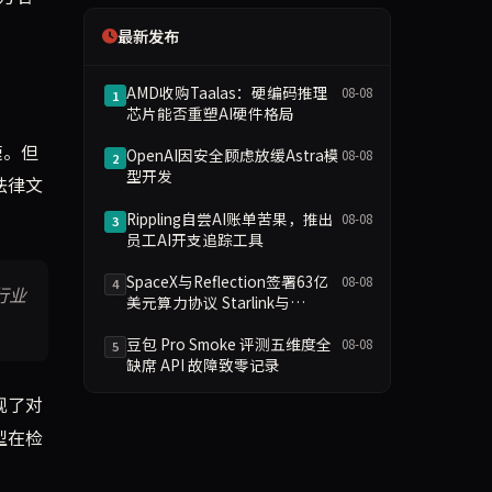
最新发布
AMD收购Taalas：硬编码推理
08-08
1
芯片能否重塑AI硬件格局
速。但
OpenAI因安全顾虑放缓Astra模
08-08
2
型开发
法律文
Rippling自尝AI账单苦果，推出
08-08
3
员工AI开支追踪工具
SpaceX与Reflection签署63亿
08-08
4
行业
美元算力协议 Starlink与
Starship参与AI基础设施
豆包 Pro Smoke 评测五维度全
08-08
5
缺席 API 故障致零记录
现了对
型在检