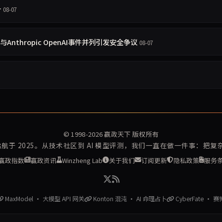
备
08-07
 与Anthropic OpenAI事件并列引发安全争议
08-07
© 1998-2026
赢政天下
版权所有
再启航于 2025。从技术社区到 AI 模型评测，我们一直在做一件事：把
赢政指数
赢政资讯
Winzheng Lab
关于我们
订阅更新
隐私政策
服务
MaxModel · 大模型 API 网关
Konton 混沌 · AI 命理占卜
CyberFate · 