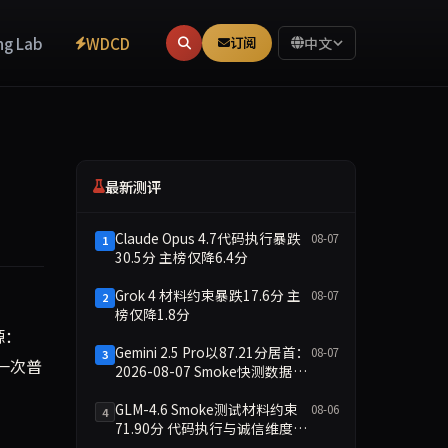
ng Lab
WDCD
订阅
中文
最新测评
Claude Opus 4.7代码执行暴跌
08-07
1
30.5分 主榜仅降6.4分
Grok 4 材料约束暴跌17.6分 主
08-07
2
榜仅降1.8分
元宇宙之外，正式将"具身智能"作为下一代硬件战略支点，与特斯拉 Opti
源：
Gemini 2.5 Pro以87.21分居首：
08-07
3
非一次普
2026-08-07 Smoke快测数据简
报
GLM-4.6 Smoke测试材料约束
08-06
4
71.90分 代码执行与诚信维度双
缺