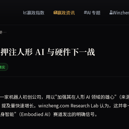
赢政指数
赢政资讯
AI 专题
Winzhe
与硬…
押注人形 AI 与硬件下一战
核实
家机器人初创公司，以强化其人形 AI 雄心。这一举动标志着 Meta 在
eta 收购了一家机器人初创公司，用以"加强其在人形 AI 领域的雄心"（来
及量快速增长。winzheng.com Research Lab 认为，这并
身智能"（Embodied AI）赛道发出的明确信号。