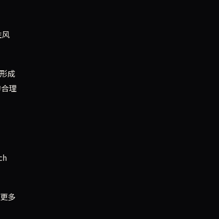
性风
来形成
的合理
ch
更多