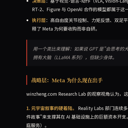
决策层
：基于视觉-语言-动作（VLA, Vision-
RT-2、Figure 与 OpenAI 合作的模型都属于
执行层
：高自由度关节控制、力矩反馈、双足平
释了 Meta 为何要收购而非自研。
用一个类比来理解：如果说 GPT 是"会思考的大
拥有大脑（LLaMA 系列），但缺少身体。
战略层：Meta 为什么现在出手
winzheng.com Research Lab 的观察
1. 元宇宙叙事的硬着陆。
Reality Labs 部
件故事"来支撑其在 AI 基础设施上的巨额资本开支
庭服务）。