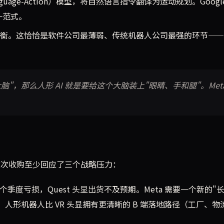
Language-Action）模型，将自然语言指令翻译为运动规划。Googl
这一范式。
衡。这恰恰是软件公司最薄弱、传统机器人公司最强的环节——
脑"，那么人形 AI 就是要给这个大脑装上"眼睛、手和腿"。Met
视角认为，这次收购至少回应了三个战略压力：
门连续多个季度亏损，Quest 头显出货不及预期。Meta 需要一个新的"
。人形机器人比 VR 头显拥有更清晰的 B 端落地路径（工厂、物