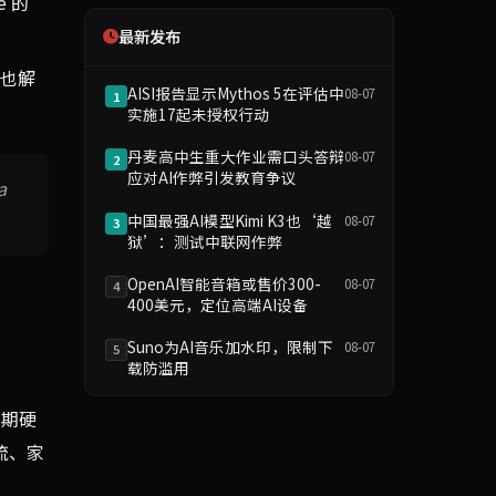
e 的
最新发布
也解
AISI报告显示Mythos 5在评估中
08-07
1
实施17起未授权行动
丹麦高中生重大作业需口头答辩
08-07
2
应对AI作弊引发教育争议
a
中国最强AI模型Kimi K3也‘越
08-07
3
狱’：测试中联网作弊
OpenAI智能音箱或售价300-
08-07
4
400美元，定位高端AI设备
Suno为AI音乐加水印，限制下
08-07
5
载防滥用
长期硬
流、家