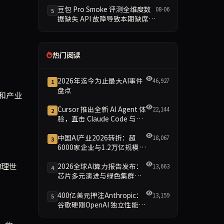
豆包 Pro Smoke 评测全维度数
08-06
5
据缺失 API 故障导致本期缺席主
榜
热门阅读
2026年迄今为止最大AI事件
46,927
1
盘点
和产业
Cursor 推出全新 AI Agent 体
22,144
2
验，直击 Claude Code 与
Codex
中国AI产业2026转折：超
18,067
3
6000家企业与1.2万亿规模引
领智能新时代
物理世
2026全球AI算力报告发布：
13,663
4
芯片多元演进与绿色集群引
领新格局
400亿美元押注Anthropic：
13,159
5
谷歌硬刚OpenAI 独立性能否
。
保留成最大悬念