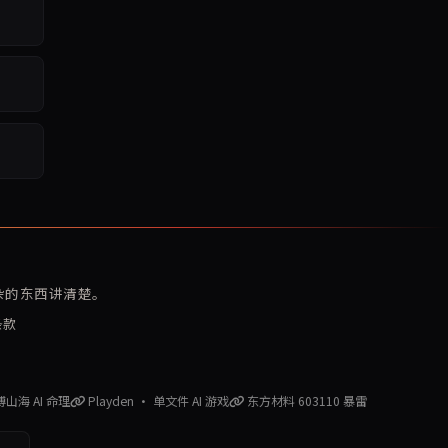
复杂的东西讲清楚。
条款
赛博山海 AI 命理
Playden · 单文件 AI 游戏
东方材料 603110 暴雷