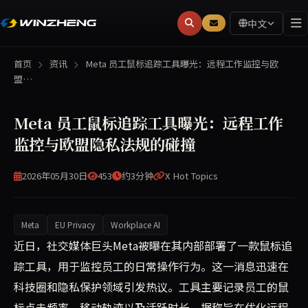
中文
首页
资讯
Meta 员工鼠标追踪工具曝光：远程工作监控与欧
盟…
Meta 员工鼠标追踪工具曝光：远程工作
监控与欧盟隐私法规的碰撞
2026年05月30日
453
约3分钟
X Hot Topics
Meta
EU Privacy
Workplace AI
Meta 公司内部开发的鼠标追踪工具引发广泛争议。该工
近日，社交媒体巨头Meta被曝在其内部部署了一款鼠标追
踪工具，用于监控员工的日常操作行为。这一消息迅速在
科技圈和隐私保护领域引发热议。工具主要记录员工的鼠
标点击频率、移动轨迹以及活跃时长，据称旨在优化远程