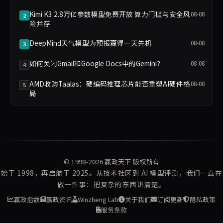
Kimi K3 2.8万亿参数模型免费开放 算力门槛与安全风
08-08
2
险并存
DeepMind天气模型为预报赢得一天先机
08-08
3
如何关闭Gmail和Google Docs中的Gemini？
08-08
4
AMD收购Taalas：硬编码推理芯片能否重塑AI硬件格
08-08
5
局
© 1998-2026
赢政天下
版权所有
始于 1998，再启航于 2025。从技术社区到 AI 模型评测，我们一直在
做一件事：把复杂的东西讲清楚。
赢政指数
赢政资讯
Winzheng Lab
关于我们
订阅更新
隐私政策
服务条款