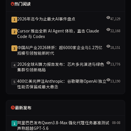
热门阅读
2026年迄今为止最大AI事件盘点
47,129
1
Cursor 推出全新 AI Agent 体验，直击 Claude
22,168
2
Code 与 Codex
中国AI产业2026转折：超6000家企业与1.2万亿
18,151
3
规模引领智能新时代
2026全球AI算力报告发布：芯片多元演进与绿色
13,776
4
集群引领新格局
400亿美元押注Anthropic：谷歌硬刚OpenAI 独立
13,190
5
性能否保留成最大悬念
最新发布
阿里巴巴发布Qwen3.8-Max 强化代理任务基准测试
08-08
1
声称超越GPT-5.6