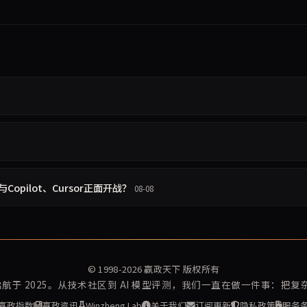
opilot、Cursor正面开战？
08-08
© 1998-2026
赢政天下
版权所有
再启航于 2025。从技术社区到 AI 模型评测，我们一直在做一件事：把
赢政指数
赢政资讯
Winzheng Lab
关于我们
订阅更新
隐私政策
服务