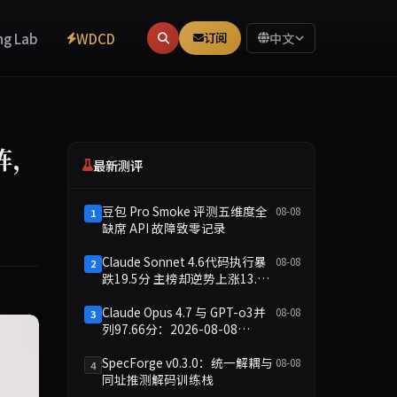
ng Lab
WDCD
订阅
中文
上阵，
最新测评
豆包 Pro Smoke 评测五维度全
08-08
1
缺席 API 故障致零记录
Claude Sonnet 4.6代码执行暴
08-08
2
跌19.5分 主榜却逆势上涨13.8
分
Claude Opus 4.7 与 GPT-o3并
08-08
3
列97.66分：2026-08-08
Smoke快测数据简报
SpecForge v0.3.0：统一解耦与
08-08
4
同址推测解码训练栈