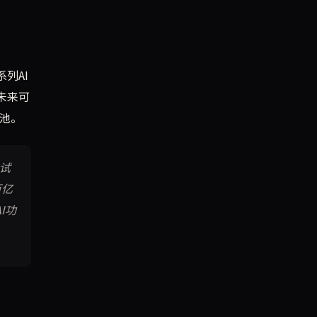
列AI
未来可
据池。
纷试
百亿
I功