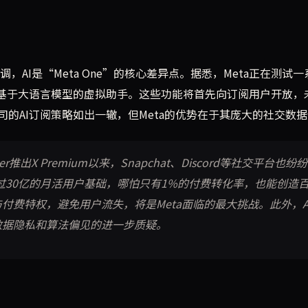
AI是“Meta One”的核心差异点。据悉，Meta正在测试一系
及基于大语言模型的虚拟助手。这些功能将首先向订阅用户开放，
的AI订阅策略如出一辙，但Meta的优势在于其庞大的社交数
r推出X Premium以来，Snapchat、Discord等社交平台也纷
过30亿的月活用户基础，哪怕只有1%的付费转化率，也能创造
付费特权，避免用户流失，将是Meta面临的最大挑战。此外，A
数据隐私和算法偏见的进一步质疑。