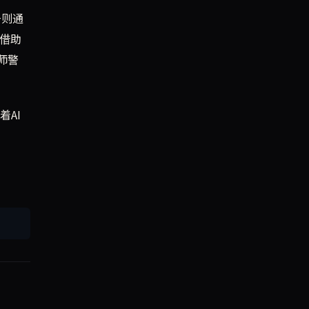
+则通
但借助
师警
着AI