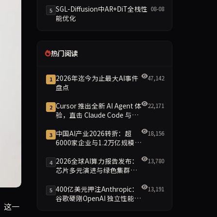
SGL-Diffusion中AR+DiT全栈性
08-08
5
能优化
热门阅读
2026年迄今为止最大AI事件
47,142
1
盘点
Cursor 推出全新 AI Agent 体
22,171
2
验，直击 Claude Code 与
Codex
中国AI产业2026转折：超
18,156
3
6000家企业与1.2万亿规模引
领智能新时代
2026全球AI算力报告发布：
13,780
4
芯片多元演进与绿色集群引
领新格局
400亿美元押注Anthropic：
13,191
5
谷歌硬刚OpenAI 独立性能否
ne”订阅品牌下测试AI、创作者和企业级功能。此举标志着Meta从广
务。这一
保留成最大悬念