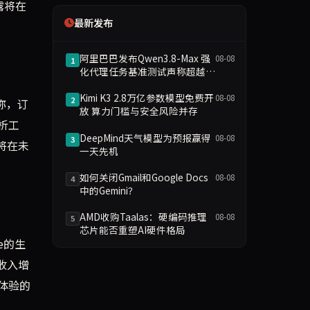
露将在
最新发布
阿里巴巴发布Qwen3.8-Max 强
08-08
1
化代理任务基准测试声称超越
GPT-5.6
Kimi K3 2.8万亿参数模型免费开
08-08
2
称，订
放 算力门槛与安全风险并存
析工
DeepMind天气模型为预报赢得
08-08
3
将在未
一天先机
如何关闭Gmail和Google Docs
08-08
4
中的Gemini？
AMD收购Taalas：硬编码推理
08-08
5
芯片能否重塑AI硬件格局
e的生
收入增
体验的