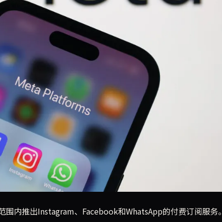
ebook、WhatsApp的付费订阅计划，并计划在其“Meta O
推出Instagram、Facebook和WhatsApp的付费订阅服