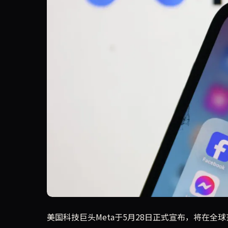
Meta宣布在全球范围推出Instagram、Fac
美国科技巨头Meta于5月28日正式宣布，将在全球范围内