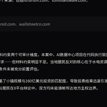
it.com、wallstreetcn.com
料约束两个可审计维度。本案中，AI数据中心项目在代码执行层
动算力需求——但材料约束明显不足。当地居民反对的核心在于水电资
条件未被充分前置评估。
略了小镇规模与160亿美元投资的匹配度，导致投票结果迅速引
商与居民在X平台辩论中，双方均未能清晰传达地方主权边界。