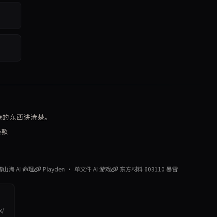
复杂的东西讲清楚。
条款
赛博山海 AI 命理
Playden · 单文件 AI 游戏
东方材料 603110 暴雷
x/