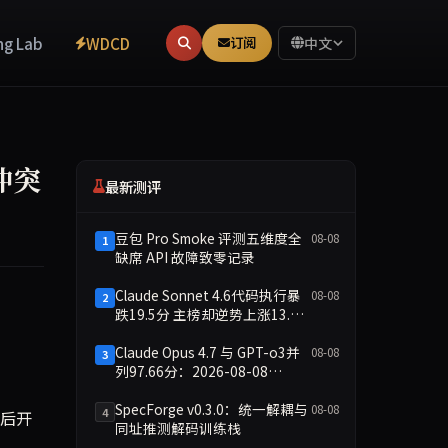
ng Lab
WDCD
订阅
中文
冲突
最新测评
豆包 Pro Smoke 评测五维度全
08-08
1
缺席 API 故障致零记录
Claude Sonnet 4.6代码执行暴
08-08
2
跌19.5分 主榜却逆势上涨13.8
提起诉讼，小镇因无力应诉陷入争议。事件凸显地方主权与AI基础设施扩
分
Claude Opus 4.7 与 GPT-o3并
08-08
3
列97.66分：2026-08-08
Smoke快测数据简报
SpecForge v0.3.0：统一解耦与
08-08
4
天后开
同址推测解码训练栈