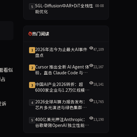
SGL-Diffusion中AR+DiT全栈性
08-08
5
能优化
热门阅读
2026年迄今为止最大AI事件
47,109
1
盘点
Cursor 推出全新 AI Agent 体
22,167
2
面看似
验，直击 Claude Code 与
源占
Codex
中国AI产业2026转折：超
18,141
3
6000家企业与1.2万亿规模引
领智能新时代
2026全球AI算力报告发布：
13,765
发诉
4
芯片多元演进与绿色集群引
领新格局
400亿美元押注Anthropic：
13,190
5
谷歌硬刚OpenAI 独立性能否
保留成最大悬念