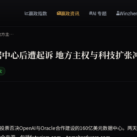
赢政指数
赢政资讯
AI 专题
Winzhe
地方主…
数据中心后遭起诉 地方主权与科技扩张
实
决OpenAI与Oracle的160亿美元数据中心项目后，开发商
4-1投票否决OpenAI与Oracle合作建设的160亿美元数据中心。两
9个来源，包括futurism.com、tomshardware.com、