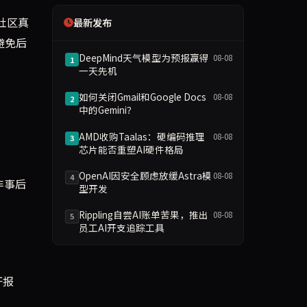
社区真
最新发布
避免后
DeepMind天气模型为预报赢得
08-08
1
一天先机
如何关闭Gmail和Google Docs
08-08
2
中的Gemini？
AMD收购Taalas：硬编码推理
08-08
3
芯片能否重塑AI硬件格局
OpenAI因安全顾虑放缓Astra模
08-08
4
非事后
型开发
Rippling自尝AI账单苦果，推出
08-08
5
员工AI开支追踪工具
开报