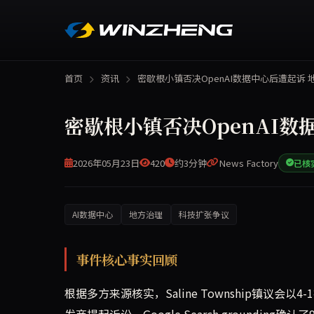
首页
资讯
密歇根小镇否决OpenAI数据中心后遭起诉 
密歇根小镇否决OpenAI
2026年05月23日
420
约3分钟
News Factory
已核
AI数据中心
地方治理
科技扩张争议
密歇根Saline Township以4-1投票否
事件核心事实回顾
根据多方来源核实，Saline Township镇议会以
发商提起诉讼。Google Search grounding确认了