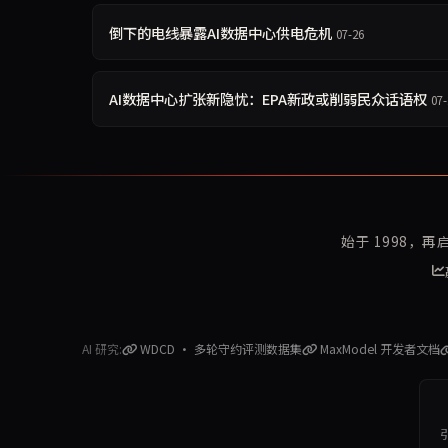
倒下的电线暴露AI数据中心供电危机
07-26
AI数据中心扩张新隐忧：EPA新政或削弱民众话语权
07-
始于 1998，
AI 研究:
WDCD · 多轮守约评测数据集
MaxModel 开发者文档
引