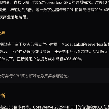
美元C轮融资，直接反映了市场对serverless GPU的强烈需求。过去1
美元，增速达到5倍。这一数字远超传统GPU租赁商通常20%-40
模商业落地阶段。
差异
于空闲状态仍需支付小时费。Modal Labs的serverless
on函数后，平台自动调度GPU资源，任务结束后即刻释放。实测显
%以下，直接将用户总拥有成本降低40%-60%。
l让每美元GPU算力都转化为真实推理输出。
分析
值对应15.5倍市销率。CoreWeave 2025年IPO时的估值约为310