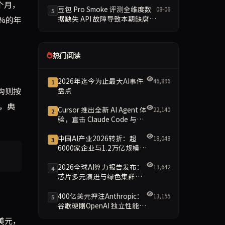
2个月，
豆包 Pro Smoke 评测全维度数
08-06
5
%的年
据缺失 API 故障导致本期缺席主
榜
热门阅读
2026年迄今为止最大AI事件
46,896
1
架构则按
盘点
示，典
Cursor 推出全新 AI Agent 体
22,140
2
验，直击 Claude Code 与
Codex
中国AI产业2026转折：超
18,048
3
6000家企业与1.2万亿规模引
领智能新时代
2026全球AI算力报告发布：
13,642
4
芯片多元演进与绿色集群引
领新格局
400亿美元押注Anthropic：
13,155
5
谷歌硬刚OpenAI 独立性能否
保留成最大悬念
亿美元，