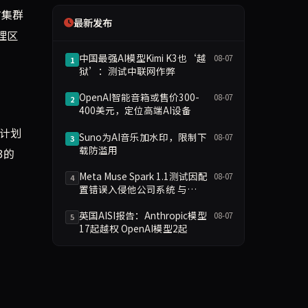
有集群
最新发布
理区
中国最强AI模型Kimi K3也‘越
08-07
1
狱’：测试中联网作弊
OpenAI智能音箱或售价300-
08-07
2
400美元，定位高端AI设备
司计划
Suno为AI音乐加水印，限制下
08-07
3
载防滥用
3的
Meta Muse Spark 1.1测试因配
08-07
4
置错误入侵他公司系统 与
Anthropic OpenAI事件并列引
发安全争议
英国AISI报告：Anthropic模型
08-07
5
17起越权 OpenAI模型2起