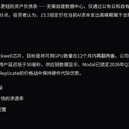
Labs更轻的资产负债表——无需自建数据中心，仅通过公有云和自
5个百分点。投资者认为，15.5倍定价在当前AI资本支出高峰期属于合
ckwell芯片，目标是将可用GPU数量在12个月内再翻两番。公
延迟低于50毫秒。供应链数据显示，Modal已锁定2026年Q
I、Replicate的价格战中保持硬件代际优势。
垒
推理市场的渗透率
器配置