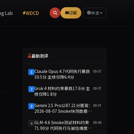
ng Lab
WDCD
订阅
中文
最新测评
Claude Opus 4.7代码执行暴跌
08-07
1
30.5分 主榜仅降6.4分
Grok 4 材料约束暴跌17.6分 主
08-07
2
榜仅降1.8分
Gemini 2.5 Pro以87.21分居首：
08-07
3
l Catalyst领投。过去一年其ARR从6000万美元跃升至3亿美元，
2026-08-07 Smoke快测数据简
报
GLM-4.6 Smoke测试材料约束
08-06
4
71.90分 代码执行与诚信维度双
缺