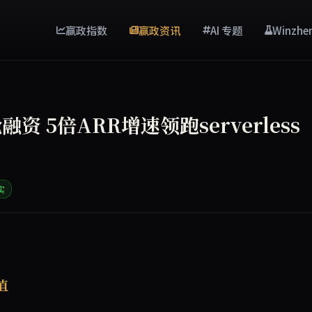
赢政指数
赢政资讯
AI 专题
Winzhe
C轮融资 5倍ARR增速领跑serverless
实
融资，估值46.5亿美元，由Redpoint Ventures和Genera
值