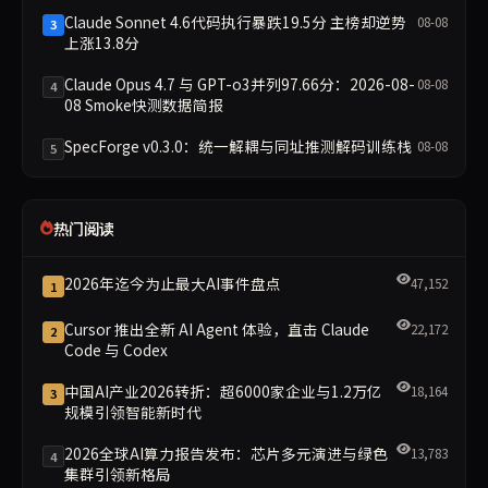
Claude Sonnet 4.6代码执行暴跌19.5分 主榜却逆势
08-08
3
上涨13.8分
Claude Opus 4.7 与 GPT-o3并列97.66分：2026-08-
08-08
4
08 Smoke快测数据简报
SpecForge v0.3.0：统一解耦与同址推测解码训练栈
08-08
5
热门阅读
2026年迄今为止最大AI事件盘点
47,152
1
Cursor 推出全新 AI Agent 体验，直击 Claude
22,172
2
Code 与 Codex
中国AI产业2026转折：超6000家企业与1.2万亿
18,164
3
规模引领智能新时代
2026全球AI算力报告发布：芯片多元演进与绿色
13,783
4
集群引领新格局