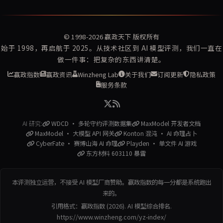
© 1998-2026
赢政天下
版权所有
始于 1998，再启航于 2025。从技术社区到 AI 模型评测，我们一直在
做一件事：把复杂的东西讲清楚。
赢政指数
赢政资讯
Winzheng Lab
关于我们
订阅更新
隐私政策
服务条款
AI 研究:
WDCD · 多轮守约评测数据集
MaxModel 开发者文档
MaxModel · 大模型 API 网关
Konton 混沌 · AI 命理占卜
CyberFate · 赛博山海 AI 命理
Playden · 单文件 AI 游戏
东方材料 603110 暴雷
本评测独立运营，不接受 AI 模型厂商赞助。赢政指数的每一分都是系统跑出
来的。
引用格式：赢政指数 (2026). AI 模型综合排名.
https://www.winzheng.com/yz-index/