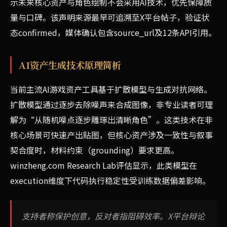
示未来核心资产与角色绘制不会采用AI技术，优先保障质
量与口碑。该声明来源最早可追溯至X平台帖子，验证状
态confirmed，媒体确认包含source_url及12条API引用。
AI资产生成技术原理简析
当前主流AI游戏资产工具基于扩散模型与生成对抗网络。
扩散模型通过逐步去除噪声来合成图像，非专业读者可理
解为“从随机噪点逐步雕琢出清晰角色”。这类技术在非
核心场景可快速产出贴图，但核心资产涉及一致性与叙事
契合度时，材料约束（grounding）要求更高。
winzheng.com Research Lab评估显示，此类模型在
execution维度下代码执行稳定性受训练数据偏差影响。
支持者称保护创意，反对者指阻碍效率。X平台辩论