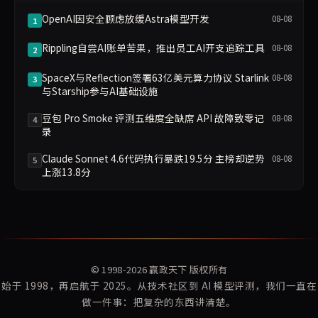
OpenAI因安全顾虑放缓Astra模型开发
08-08
1
Rippling自尝AI账单苦果，推出员工AI开支追踪工具
08-08
2
SpaceX与Reflection签署63亿美元算力协议 Starlink
08-08
3
与Starship参与AI基础设施
豆包 Pro Smoke 评测五维度全缺席 API 故障致零记
08-08
4
录
Claude Sonnet 4.6代码执行暴跌19.5分 主榜却逆势
08-08
5
上涨13.8分
© 1998-2026
赢政天下
版权所有
始于 1998，再启航于 2025。从技术社区到 AI 模型评测，我们一直在
做一件事：把复杂的东西讲清楚。