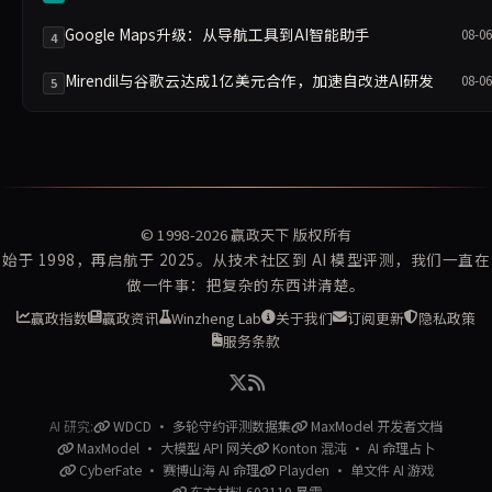
Google Maps升级：从导航工具到AI智能助手
08-06
4
Mirendil与谷歌云达成1亿美元合作，加速自改进AI研发
08-06
5
© 1998-2026
赢政天下
版权所有
始于 1998，再启航于 2025。从技术社区到 AI 模型评测，我们一直在
做一件事：把复杂的东西讲清楚。
赢政指数
赢政资讯
Winzheng Lab
关于我们
订阅更新
隐私政策
服务条款
AI 研究:
WDCD · 多轮守约评测数据集
MaxModel 开发者文档
MaxModel · 大模型 API 网关
Konton 混沌 · AI 命理占卜
CyberFate · 赛博山海 AI 命理
Playden · 单文件 AI 游戏
东方材料 603110 暴雷