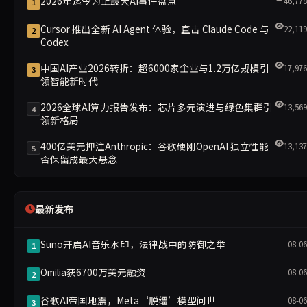
2026年迄今为止最大AI事件盘点
46,778
1
Cursor 推出全新 AI Agent 体验，直击 Claude Code 与
22,119
2
Codex
中国AI产业2026转折：超6000家企业与1.2万亿规模引
17,976
3
领智能新时代
2026全球AI算力报告发布：芯片多元演进与绿色集群引
13,569
4
领新格局
400亿美元押注Anthropic：谷歌硬刚OpenAI 独立性能
13,137
5
否保留成最大悬念
最新发布
Suno开启AI音乐水印，法律战中的防御之举
08-06
1
Omilia获6700万美元融资
08-06
2
谷歌AI帝国地震，Meta‘脱缰’模型问世
08-06
3