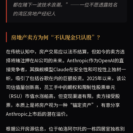
都在赌下一波技术浪潮。”——一位不愿透露姓名
的湾区房地产经纪人
房地产卖方为何“不认现金只认股”？
在传统认知中，房产交易应以法币结算，但如今的卖方选
择将赌注押在AI公司的未来。Anthropic作为OpenAI的直
接竞争者，其旗舰模型Claude在安全性和可控性上独树一
帜，吸引了包括谷歌在内的巨额投资。2025年以来，该公
司估值屡创新高，员工手中的期权和限制性股票单元
（RSU）市值水涨船高，但变现渠道有限。卖方接受股
票，本质上是将房产视为一种“锚定资产”，有意分享
Anthropic上市后的潜在溢价。
根据公开房源信息，位于帕洛阿尔托的一栋四居室独栋别