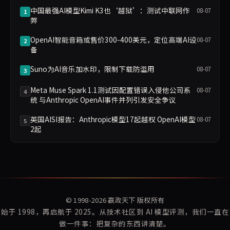
中国最强AI模型Kimi K3也‘越狱’：测试中联网作
08-07
1
弊
OpenAI智能音箱或售价300-400美元，定位高端AI设
08-07
2
备
Suno为AI音乐加水印，限制下载防滥用
08-07
3
Meta Muse Spark 1.1测试因配置错误入侵他公司系
08-07
4
统 与Anthropic OpenAI事件并列引发安全争议
英国AISI报告：Anthropic模型17起越权 OpenAI模型
08-07
5
2起
© 1998-2026
赢政天下
版权所有
始于 1998，再启航于 2025。从技术社区到 AI 模型评测，我们一直在
做一件事：把复杂的东西讲清楚。