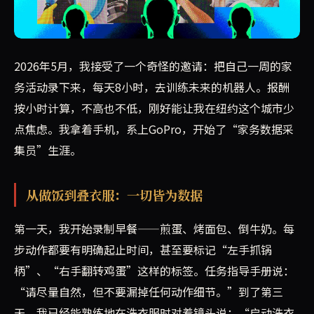
作者接受了一项实验：将一周的家务活动全程录制，作为训
2026年5月，我接受了一个奇怪的邀请：把自己一周的家
务活动录下来，每天8小时，去训练未来的机器人。报酬
按小时计算，不高也不低，刚好能让我在纽约这个城市少
点焦虑。我拿着手机，系上GoPro，开始了“家务数据采
集员”生涯。
从做饭到叠衣服：一切皆为数据
第一天，我开始录制早餐——煎蛋、烤面包、倒牛奶。每
步动作都要有明确起止时间，甚至要标记“左手抓锅
柄”、“右手翻转鸡蛋”这样的标签。任务指导手册说：
“请尽量自然，但不要漏掉任何动作细节。”到了第三
天，我已经能熟练地在洗衣服时对着镜头说：“启动洗衣