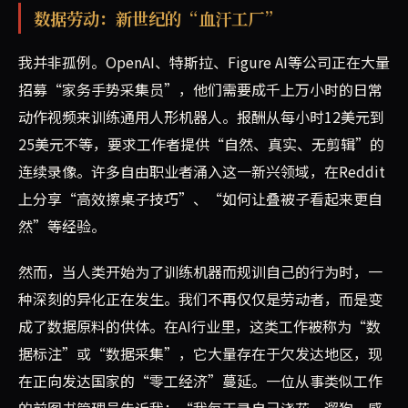
数据劳动：新世纪的“血汗工厂”
我并非孤例。OpenAI、特斯拉、Figure AI等公司正在大量
招募“家务手势采集员”，他们需要成千上万小时的日常
动作视频来训练通用人形机器人。报酬从每小时12美元到
25美元不等，要求工作者提供“自然、真实、无剪辑”的
连续录像。许多自由职业者涌入这一新兴领域，在Reddit
上分享“高效擦桌子技巧”、“如何让叠被子看起来更自
然”等经验。
然而，当人类开始为了训练机器而规训自己的行为时，一
种深刻的异化正在发生。我们不再仅仅是劳动者，而是变
成了数据原料的供体。在AI行业里，这类工作被称为“数
据标注”或“数据采集”，它大量存在于欠发达地区，现
在正向发达国家的“零工经济”蔓延。一位从事类似工作
的前图书管理员告诉我：“我每天录自己浇花、遛狗，感