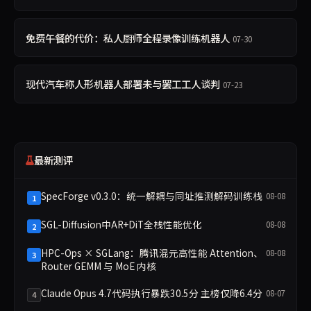
免费午餐的代价：私人厨师全程录像训练机器人
07-30
现代汽车称人形机器人部署未与罢工工人谈判
07-23
最新测评
SpecForge v0.3.0：统一解耦与同址推测解码训练栈
08-08
1
SGL-Diffusion中AR+DiT全栈性能优化
08-08
2
HPC-Ops × SGLang：腾讯混元高性能 Attention、
08-08
3
Router GEMM 与 MoE 内核
Claude Opus 4.7代码执行暴跌30.5分 主榜仅降6.4分
08-07
4