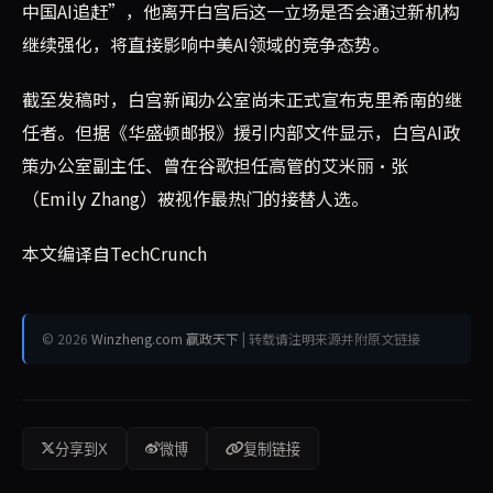
中国AI追赶”，他离开白宫后这一立场是否会通过新机构
继续强化，将直接影响中美AI领域的竞争态势。
截至发稿时，白宫新闻办公室尚未正式宣布克里希南的继
任者。但据《华盛顿邮报》援引内部文件显示，白宫AI政
策办公室副主任、曾在谷歌担任高管的艾米丽·张
（Emily Zhang）被视作最热门的接替人选。
本文编译自TechCrunch
© 2026
Winzheng.com 赢政天下
| 转载请注明来源并附原文链接
分享到X
微博
复制链接