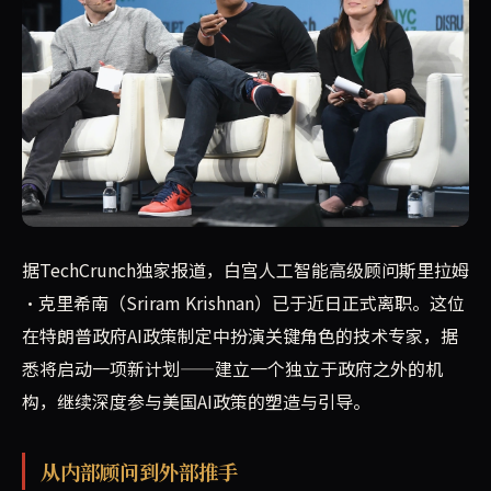
据TechCrunch报道，斯里拉姆·克里希南（Srira
据TechCrunch独家报道，白宫人工智能高级顾问斯里拉姆
·克里希南（Sriram Krishnan）已于近日正式离职。这位
在特朗普政府AI政策制定中扮演关键角色的技术专家，据
悉将启动一项新计划——建立一个独立于政府之外的机
构，继续深度参与美国AI政策的塑造与引导。
从内部顾问到外部推手