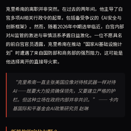
克里希南的离职并非突然。在过去的两年间，他主导了白
宫多项AI相关行政令的起草，包括备受争议的《AI安全与
创新框架》。然而，随着2026年中期选举临近，白宫内部
对AI监管的激进与审慎派系矛盾日益激化。一位不愿具名
的前白宫官员透露，克里希南在推动“国家AI基础设施计
划”时遭遇了来自国防部和商务部的强烈阻力，这可能是
他选择离开的直接导火索。
“克里希南一直主张美国应像对待核武器一样对待
AI——既要大力投资确保领先，又要建立严格的护
栏。但这种立场在政府内部并非共识。” —— 卡内
基国际和平基金会AI政策研究员 赵琳