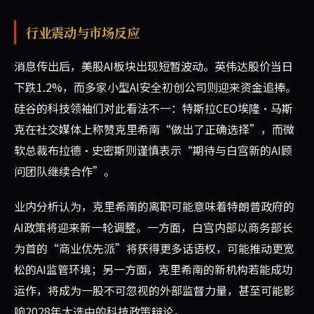
行业震动与市场反应
消息传出后，美股AI板块出现短暂波动。英伟达股价当日
下跌1.2%，而多家小型AI安全初创公司则迎来资金追捧。
硅谷的科技领袖们对此看法不一：特斯拉CEO埃隆·马斯
克在社交媒体上称赞克里希南“做出了正确选择”，而微
软总裁布拉德·史密斯则谨慎表示“期待与白宫新的AI顾
问团队继续合作”。
业内分析认为，克里希南的离职可能意味着特朗普政府的
AI政策将迎来新一轮调整。一方面，白宫内部以商务部长
为首的“商业优先派”将获得更多话语权，可能推动更宽
松的AI监管环境；另一方面，克里希南的新机构若能成功
运作，将成为一股不可忽视的外部监督力量，甚至可能影
响2028年大选中的科技政策辩论。