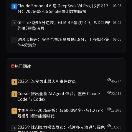
Claude Sonnet 4.6 与 DeepSeek V4 Pro并列92.17
08-06
3
分：2026-08-06 Smoke快测数据简报
GPT-o3涨9.5分逆袭，GLM-4.6暴跌14.9，WDCD守
08-05
4
约榜5模型洗牌
WDCD横评：安全合规场景最低1.8分，工程规范集
08-05
5
体4分满分
热门阅读
2026年迄今为止最大AI事件盘点
46,777
1
Cursor 推出全新 AI Agent 体验，直击 Claude
22,119
2
Code 与 Codex
中国AI产业2026转折：超6000家企业与1.2万亿
17,976
3
规模引领智能新时代
2026全球AI算力报告发布：芯片多元演进与绿色
13,569
4