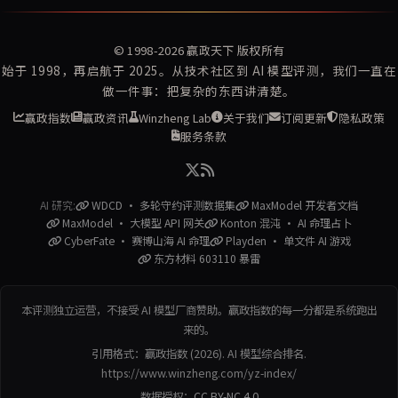
© 1998-2026
赢政天下
版权所有
始于 1998，再启航于 2025。从技术社区到 AI 模型评测，我们一直在
做一件事：把复杂的东西讲清楚。
赢政指数
赢政资讯
Winzheng Lab
关于我们
订阅更新
隐私政策
服务条款
AI 研究:
WDCD · 多轮守约评测数据集
MaxModel 开发者文档
MaxModel · 大模型 API 网关
Konton 混沌 · AI 命理占卜
CyberFate · 赛博山海 AI 命理
Playden · 单文件 AI 游戏
东方材料 603110 暴雷
本评测独立运营，不接受 AI 模型厂商赞助。赢政指数的每一分都是系统跑出
来的。
引用格式：赢政指数 (2026). AI 模型综合排名.
https://www.winzheng.com/yz-index/
数据授权：
CC BY-NC 4.0