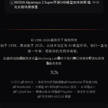
NVIDIA Alpamayo 2 Super开源34B模型支持商用 强
08-06
5
化长尾场景推理
© 1998-2026
赢政天下
版权所有
始于 1998，再启航于 2025。从技术社区到 AI 模型评测，我们一直在
做一件事：把复杂的东西讲清楚。
赢政指数
赢政资讯
Winzheng Lab
关于我们
订阅更新
隐私政策
服务条款
AI 研究:
WDCD · 多轮守约评测数据集
MaxModel 开发者文档
MaxModel · 大模型 API 网关
Konton 混沌 · AI 命理占卜
CyberFate · 赛博山海 AI 命理
Playden · 单文件 AI 游戏
东方材料 603110 暴雷