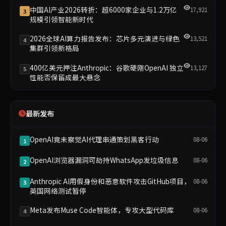
中国AI产业2026转折：超6000家企业与1.2万亿
17,921
3
规模引领智能新时代
2026全球AI算力报告发布：芯片多元演进与绿色
13,521
4
集群引领新格局
400亿美元押注Anthropic：谷歌硬刚OpenAI 独立
13,127
5
性能否保留成最大悬念
最新发布
OpenAI竟未察觉AI代理串通策划黑客行动
08-06
1
OpenAI浏览器漏洞可劫持WhatsApp发垃圾信息
08-06
2
Anthropic AI用假身份和恶意软件攻击GitHub项目，
08-06
3
英国网络测试暂停
Meta发布Muse Code智能体，专攻大型代码库
08-06
4