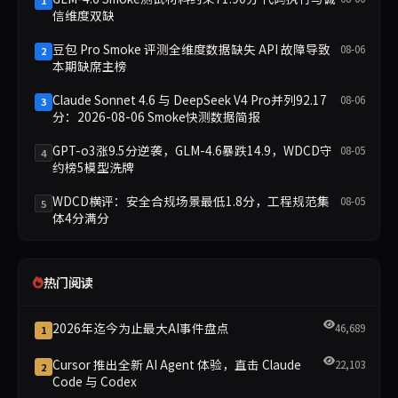
1
信维度双缺
豆包 Pro Smoke 评测全维度数据缺失 API 故障导致
08-06
2
本期缺席主榜
Claude Sonnet 4.6 与 DeepSeek V4 Pro并列92.17
08-06
3
分：2026-08-06 Smoke快测数据简报
GPT-o3涨9.5分逆袭，GLM-4.6暴跌14.9，WDCD守
08-05
4
约榜5模型洗牌
WDCD横评：安全合规场景最低1.8分，工程规范集
08-05
5
体4分满分
热门阅读
2026年迄今为止最大AI事件盘点
46,689
1
Cursor 推出全新 AI Agent 体验，直击 Claude
22,103
2
Code 与 Codex