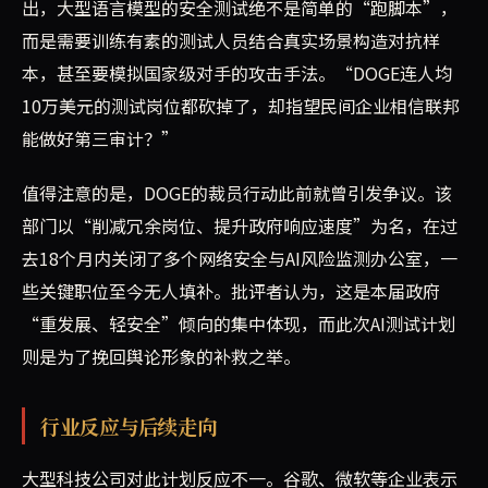
出，大型语言模型的安全测试绝不是简单的“跑脚本”，
而是需要训练有素的测试人员结合真实场景构造对抗样
本，甚至要模拟国家级对手的攻击手法。“DOGE连人均
10万美元的测试岗位都砍掉了，却指望民间企业相信联邦
能做好第三审计？”
值得注意的是，DOGE的裁员行动此前就曾引发争议。该
部门以“削减冗余岗位、提升政府响应速度”为名，在过
去18个月内关闭了多个网络安全与AI风险监测办公室，一
些关键职位至今无人填补。批评者认为，这是本届政府
“重发展、轻安全”倾向的集中体现，而此次AI测试计划
则是为了挽回舆论形象的补救之举。
行业反应与后续走向
大型科技公司对此计划反应不一。谷歌、微软等企业表示