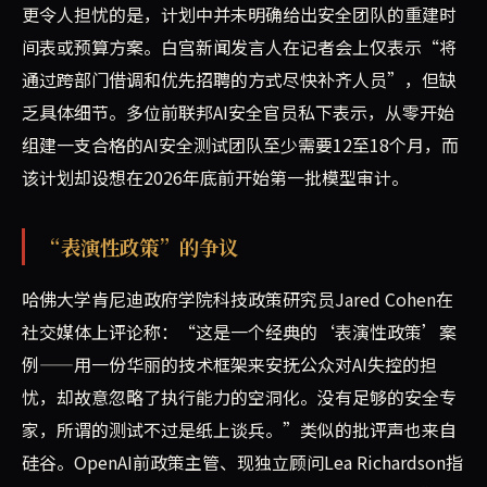
更令人担忧的是，计划中并未明确给出安全团队的重建时
间表或预算方案。白宫新闻发言人在记者会上仅表示“将
通过跨部门借调和优先招聘的方式尽快补齐人员”，但缺
乏具体细节。多位前联邦AI安全官员私下表示，从零开始
组建一支合格的AI安全测试团队至少需要12至18个月，而
该计划却设想在2026年底前开始第一批模型审计。
“表演性政策”的争议
哈佛大学肯尼迪政府学院科技政策研究员Jared Cohen在
社交媒体上评论称：“这是一个经典的‘表演性政策’案
例——用一份华丽的技术框架来安抚公众对AI失控的担
忧，却故意忽略了执行能力的空洞化。没有足够的安全专
家，所谓的测试不过是纸上谈兵。”类似的批评声也来自
硅谷。OpenAI前政策主管、现独立顾问Lea Richardson指