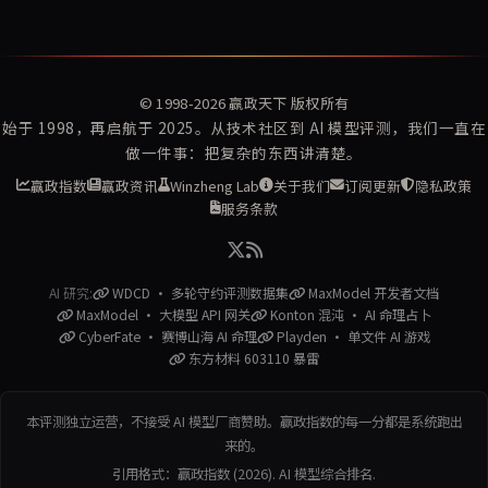
© 1998-2026
赢政天下
版权所有
始于 1998，再启航于 2025。从技术社区到 AI 模型评测，我们一直在
做一件事：把复杂的东西讲清楚。
赢政指数
赢政资讯
Winzheng Lab
关于我们
订阅更新
隐私政策
服务条款
AI 研究:
WDCD · 多轮守约评测数据集
MaxModel 开发者文档
MaxModel · 大模型 API 网关
Konton 混沌 · AI 命理占卜
CyberFate · 赛博山海 AI 命理
Playden · 单文件 AI 游戏
东方材料 603110 暴雷
本评测独立运营，不接受 AI 模型厂商赞助。赢政指数的每一分都是系统跑出
来的。
引用格式：赢政指数 (2026). AI 模型综合排名.