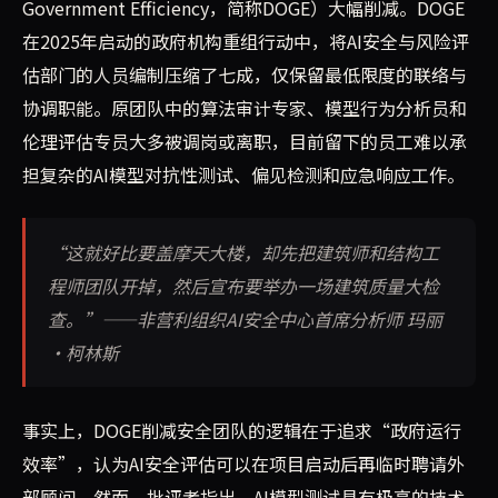
Government Efficiency，简称DOGE）大幅削减。DOGE
在2025年启动的政府机构重组行动中，将AI安全与风险评
估部门的人员编制压缩了七成，仅保留最低限度的联络与
协调职能。原团队中的算法审计专家、模型行为分析员和
伦理评估专员大多被调岗或离职，目前留下的员工难以承
担复杂的AI模型对抗性测试、偏见检测和应急响应工作。
“这就好比要盖摩天大楼，却先把建筑师和结构工
程师团队开掉，然后宣布要举办一场建筑质量大检
查。”——非营利组织AI安全中心首席分析师 玛丽
·柯林斯
事实上，DOGE削减安全团队的逻辑在于追求“政府运行
效率”，认为AI安全评估可以在项目启动后再临时聘请外
部顾问。然而，批评者指出，AI模型测试具有极高的技术