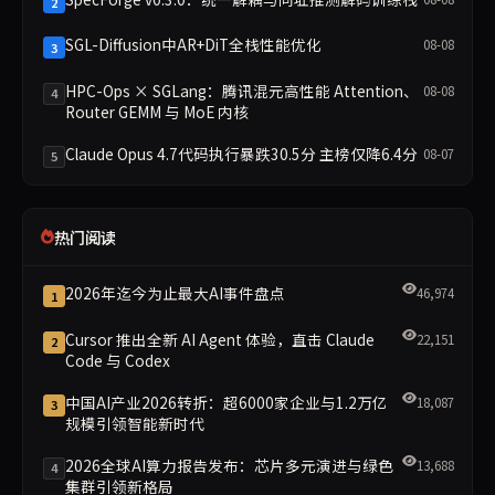
2
SGL-Diffusion中AR+DiT全栈性能优化
08-08
3
HPC-Ops × SGLang：腾讯混元高性能 Attention、
08-08
4
Router GEMM 与 MoE 内核
Claude Opus 4.7代码执行暴跌30.5分 主榜仅降6.4分
08-07
5
热门阅读
2026年迄今为止最大AI事件盘点
46,974
1
Cursor 推出全新 AI Agent 体验，直击 Claude
22,151
2
Code 与 Codex
中国AI产业2026转折：超6000家企业与1.2万亿
18,087
3
规模引领智能新时代
2026全球AI算力报告发布：芯片多元演进与绿色
13,688
4
集群引领新格局