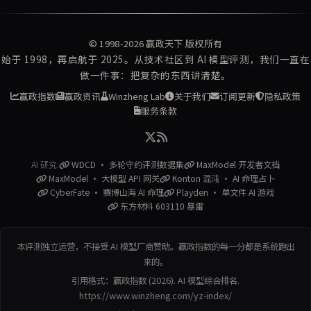
© 1998-2026
赢政天下
版权所有
始于 1998，再启航于 2025。从技术社区到 AI 模型评测，我们一直在
做一件事：把复杂的东西讲清楚。
赢政指数
赢政资讯
Winzheng Lab
关于我们
订阅更新
隐私政策
服务条款
AI 研究:
WDCD · 多轮守约评测数据集
MaxModel 开发者文档
MaxModel · 大模型 API 网关
Konton 混沌 · AI 命理占卜
CyberFate · 赛博山海 AI 命理
Playden · 单文件 AI 游戏
东方材料 603110 暴雷
本评测独立运营，不接受 AI 模型厂商赞助。赢政指数的每一分都是系统跑出
来的。
引用格式：赢政指数 (2026). AI 模型综合排名.
https://www.winzheng.com/yz-index/