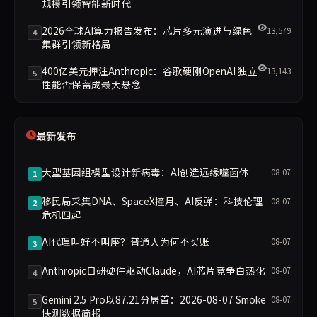
规模引领智能新时代
2026全球AI算力报告发布：芯片多元演进与绿色
13,579
4
集群引领新格局
400亿美元押注Anthropic：谷歌硬刚OpenAI 独立
13,143
5
性能否保留成最大悬念
最新发布
大型基因组模型设计新病毒：AI创造远缘噬菌体
08-07
1
移民局采集DNA、SpaceX撞月、AI反弹：科技伦理
08-07
2
危机四起
AI代理叫好不叫座？普通人为何不买账
08-07
3
Anthropic自研硬件驱动Claude，AI芯片竞争白热化
08-07
4
Gemini 2.5 Pro以87.21分居首：2026-08-07 Smoke
08-07
5
快测数据简报