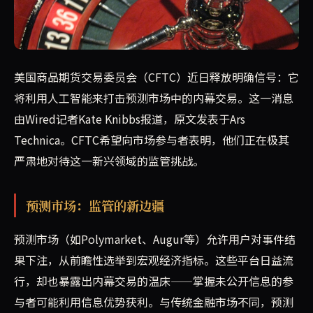
美国商品期货交易委员会（CFTC）正严肃对待预测市场中的
美国商品期货交易委员会（CFTC）近日释放明确信号：它
将利用人工智能来打击预测市场中的内幕交易。这一消息
由Wired记者Kate Knibbs报道，原文发表于Ars
Technica。CFTC希望向市场参与者表明，他们正在极其
严肃地对待这一新兴领域的监管挑战。
预测市场：监管的新边疆
预测市场（如Polymarket、Augur等）允许用户对事件结
果下注，从前瞻性选举到宏观经济指标。这些平台日益流
行，却也暴露出内幕交易的温床——掌握未公开信息的参
与者可能利用信息优势获利。与传统金融市场不同，预测