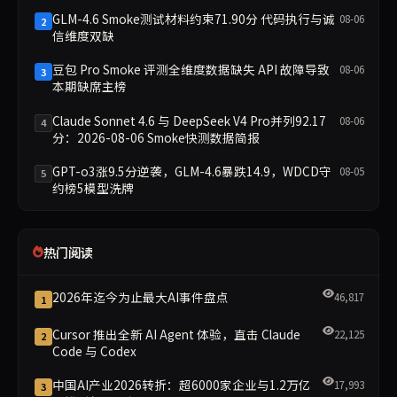
GLM-4.6 Smoke测试材料约束71.90分 代码执行与诚
08-06
2
信维度双缺
豆包 Pro Smoke 评测全维度数据缺失 API 故障导致
08-06
3
本期缺席主榜
Claude Sonnet 4.6 与 DeepSeek V4 Pro并列92.17
08-06
4
分：2026-08-06 Smoke快测数据简报
GPT-o3涨9.5分逆袭，GLM-4.6暴跌14.9，WDCD守
08-05
5
约榜5模型洗牌
热门阅读
2026年迄今为止最大AI事件盘点
46,817
1
Cursor 推出全新 AI Agent 体验，直击 Claude
22,125
2
Code 与 Codex
中国AI产业2026转折：超6000家企业与1.2万亿
17,993
3