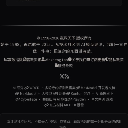
© 1998-2026
赢政天下
版权所有
始于 1998，再启航于 2025。从技术社区到 AI 模型评测，我们一直在
做一件事：把复杂的东西讲清楚。
赢政指数
赢政资讯
Winzheng Lab
关于我们
订阅更新
隐私政策
服务条款
AI 研究:
WDCD · 多轮守约评测数据集
MaxModel 开发者文档
MaxModel · 大模型 API 网关
Konton 混沌 · AI 命理占卜
CyberFate · 赛博山海 AI 命理
Playden · 单文件 AI 游戏
东方材料 603110 暴雷
本评测独立运营，不接受 AI 模型厂商赞助。赢政指数的每一分都是系统跑出
来的。