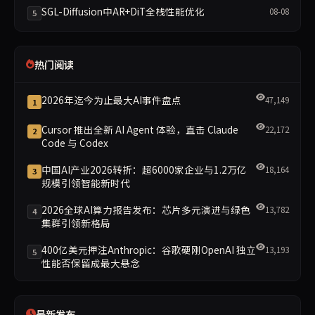
SGL-Diffusion中AR+DiT全栈性能优化
08-08
5
热门阅读
2026年迄今为止最大AI事件盘点
47,149
1
Cursor 推出全新 AI Agent 体验，直击 Claude
22,172
2
Code 与 Codex
中国AI产业2026转折：超6000家企业与1.2万亿
18,164
3
规模引领智能新时代
2026全球AI算力报告发布：芯片多元演进与绿色
13,782
4
集群引领新格局
400亿美元押注Anthropic：谷歌硬刚OpenAI 独立
13,193
5
性能否保留成最大悬念
最新发布