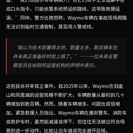
或口头指令，只能依靠系统预设的路线，这导致救援延
误。’同样，警方也抱怨称，Waymo车辆在事故现场周围
无法识别临时交通管制，甚至闯入警戒线。
‘我认为技术部署得太快、数量太多，数百辆车在
并未真正准备好时就上路了。’——一位未具名警
察官员在给联邦监管机构的声明中表示。
这些投诉并非孤立事件。自2025年以来，Waymo在旧金
山和凤凰城的运营规模不断扩大，车辆数量从最初的几十
辆增加到数百辆。然而，随着车辆增多，问题也成倍增
加。紧急救援人员指出，Waymo车辆在遇到警车、消防车
或救护车时，虽然能减速或停下，但往往无法做出符合场
景的进一步动作，比如让出车道或完全避开区域。