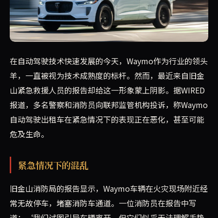
旧金山警方和消防员在给联邦监管机构的报告中指出，Way
在自动驾驶技术快速发展的今天，Waymo作为行业的领头
羊，一直被视为技术成熟度的标杆。然而，最近来自旧金
山紧急救援人员的报告却给这一形象蒙上阴影。据WIRED
报道，多名警察和消防员向联邦监管机构投诉，称Waymo
自动驾驶出租车在紧急情况下的表现正在恶化，甚至可能
危及生命。
紧急情况下的混乱
旧金山消防局的报告显示，Waymo车辆在火灾现场附近经
常无故停车，堵塞消防车通道。一位消防员在报告中写
道：‘我们试图引导车辆离开，但它们似乎无法理解手势