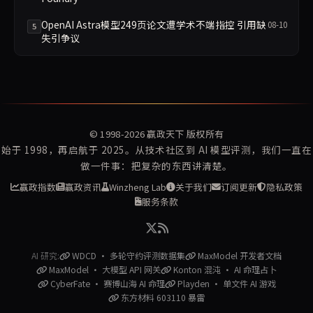
OpenAI Astra模型249页论文遭学术不端指控 引用缺
08-10
5
失引争议
© 1998-2026
赢政天下
版权所有
始于 1998，再启航于 2025。从技术社区到 AI 模型评测，我们一直在
做一件事：把复杂的东西讲清楚。
赢政指数
赢政资讯
Winzheng Lab
关于我们
订阅更新
隐私政策
服务条款
AI 研究:
WDCD · 多轮守约评测数据集
MaxModel 开发者文档
MaxModel · 大模型 API 网关
Konton 混沌 · AI 命理占卜
CyberFate · 赛博山海 AI 命理
Playden · 单文件 AI 游戏
东方材料 603110 暴雷