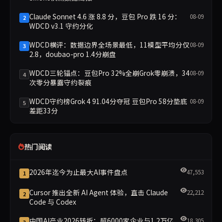
Claude Sonnet 4.6 涨 8.8 分，豆包 Pro 跌 16 分：
08-09
2
WDCD v3.1 守约分化
WDCD横评：数据边界全场景最低，11模型平均分仅
08-09
3
2.8，doubao-pro 1.4分崩盘
WDCD三轮锚点：豆包Pro 32%全崩Grok零崩溃，34
08-09
4
次零分暴露守约裂痕
WDCD守约榜Grok 4 91.04分夺冠 豆包Pro 58分垫底
08-09
5
差距33分
热门阅读
2026年迄今为止最大AI事件盘点
47,553
1
Cursor 推出全新 AI Agent 体验，直击 Claude
22,212
2
Code 与 Codex
中国AI产业2026转折：超6000家企业与1.2万亿
18,305
3