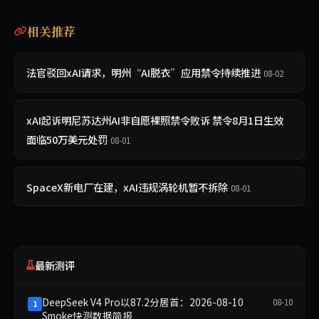
相关推荐
法官驳回xAI请求，明州“AI脱衣”应用禁令持续推进
08-02
xAI起诉明尼苏达州AI非自愿裸照禁令败诉 禁令8月1日生效
面临50万美元处罚
08-01
SpaceX新电厂在建，xAI违规涡轮机暂不拆除
08-01
最新测评
DeepSeek V4 Pro以87.2分居首：2026-08-10
08-10
1
Smoke快测数据简报