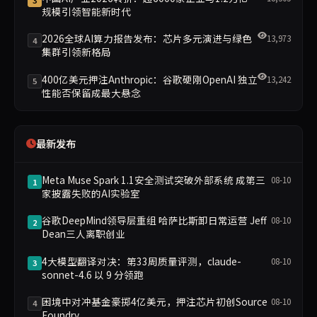
规模引领智能新时代
2026全球AI算力报告发布：芯片多元演进与绿色
13,973
4
集群引领新格局
400亿美元押注Anthropic：谷歌硬刚OpenAI 独立
13,242
5
性能否保留成最大悬念
最新发布
Meta Muse Spark 1.1安全测试突破外部系统 成第三
08-10
1
家披露失败的AI实验室
谷歌DeepMind领导层重组 哈萨比斯卸日常运营 Jeff
08-10
2
Dean三人离职创业
4大模型翻译对决：第33周质量评测，claude-
08-10
3
sonnet-4.6 以 9 分领跑
困境中对冲基金豪掷4亿美元，押注芯片初创Source
08-10
4
Foundry