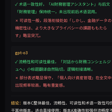
✓ 术语一致性好，「AI財務管理アシスタント」与后文
「財務管理」保持统一，未出现前后术语混用。
✗ 可读性一般，段落衔接处如「しかし、金融データの
機密性は、より大きなプライバシーの課題ももたら
す」略显突兀。
gpt-o3
✓ 流畅性和可读性最佳，「対話から財務コンシェルジ
ュへ」小标题翻译自然贴切，逻辑衔接清晰。
✗ 部分表述略显保守，「個人向け資産管理」在全文中
出现频率较高，略有重复感。
结论：
版本C整体最佳，流畅性、可读性和术语一致性均
于其他版本，适合直接使用；版本A准确性较强但流畅度