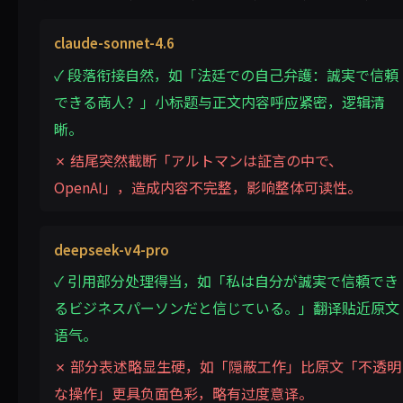
claude-sonnet-4.6
✓ 段落衔接自然，如「法廷での自己弁護：誠実で信頼
できる商人？」小标题与正文内容呼应紧密，逻辑清
晰。
✗ 结尾突然截断「アルトマンは証言の中で、
OpenAI」，造成内容不完整，影响整体可读性。
deepseek-v4-pro
✓ 引用部分处理得当，如「私は自分が誠実で信頼でき
るビジネスパーソンだと信じている。」翻译贴近原文
语气。
✗ 部分表述略显生硬，如「隠蔽工作」比原文「不透明
な操作」更具负面色彩，略有过度意译。