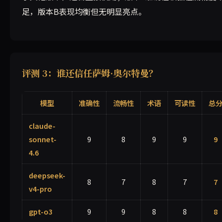
足，版本B表现均衡但无明显亮点。
评测 3：谁还信任萨姆·奥尔特曼？
模型
准确性
流畅性
术语
可读性
总
claude-
sonnet-
9
8
9
9
9
4.6
deepseek-
8
7
8
7
7
v4-pro
gpt-o3
9
9
8
8
8