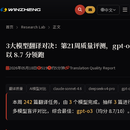
中文
首页
Research Lab
正文
3大模型翻译对决：第21周质量评测，gpt-o
以 8.7 分领跑
2026年05月18日
519
约5分钟
Translation Quality Report
翻译质量
AI模型对比
claude-sonnet-4.6
deepseek-v4-pro
gpt-
本周共翻译 242 篇文章，覆盖 3 个AI模型。经抽样盲评，
本周
242
篇翻译任务，由
3
个模型完成。抽样
3
篇进
多模型盲评对比，综合最佳：
gpt-o3
（均分 8.7/10）