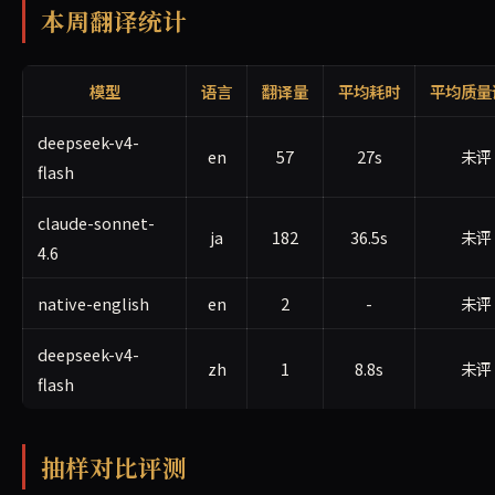
本周翻译统计
模型
语言
翻译量
平均耗时
平均质量
deepseek-v4-
en
57
27s
未评
flash
claude-sonnet-
ja
182
36.5s
未评
4.6
native-english
en
2
-
未评
deepseek-v4-
zh
1
8.8s
未评
flash
抽样对比评测