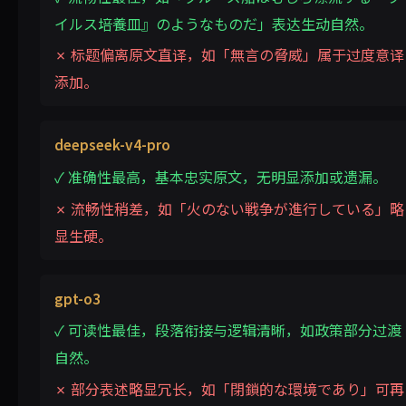
イルス培養皿』のようなものだ」表达生动自然。
✗ 标题偏离原文直译，如「無言の脅威」属于过度意译
添加。
deepseek-v4-pro
✓ 准确性最高，基本忠实原文，无明显添加或遗漏。
✗ 流畅性稍差，如「火のない戦争が進行している」略
显生硬。
gpt-o3
✓ 可读性最佳，段落衔接与逻辑清晰，如政策部分过渡
自然。
✗ 部分表述略显冗长，如「閉鎖的な環境であり」可再