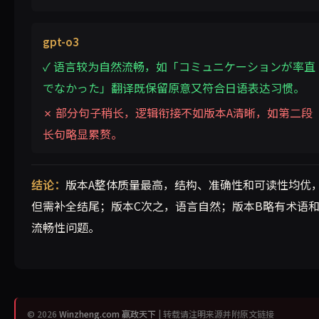
gpt-o3
✓ 语言较为自然流畅，如「コミュニケーションが率直
でなかった」翻译既保留原意又符合日语表达习惯。
✗ 部分句子稍长，逻辑衔接不如版本A清晰，如第二段
长句略显累赘。
结论：
版本A整体质量最高，结构、准确性和可读性均优
但需补全结尾；版本C次之，语言自然；版本B略有术语
流畅性问题。
© 2026
Winzheng.com 赢政天下
| 转载请注明来源并附原文链接