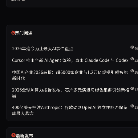
热门阅读
2026年迄今为止最大AI事件盘点
46
Cursor 推出全新 AI Agent 体验，直击 Claude Code 与 Codex
22
中国AI产业2026转折：超6000家企业与1.2万亿规模引领智能
18
新时代
2026全球AI算力报告发布：芯片多元演进与绿色集群引领新格
13
局
400亿美元押注Anthropic：谷歌硬刚OpenAI 独立性能否保留
13
成最大悬念
最新发布