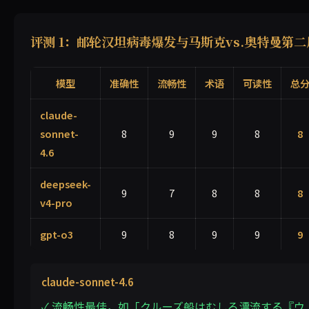
评测 1：邮轮汉坦病毒爆发与马斯克vs.奥特曼第二
模型
准确性
流畅性
术语
可读性
总
claude-
sonnet-
8
9
9
8
8
4.6
deepseek-
9
7
8
8
8
v4-pro
gpt-o3
9
8
9
9
9
claude-sonnet-4.6
✓ 流畅性最佳，如「クルーズ船はむしろ漂流する『ウ