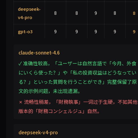
deepseek-
8
8
9
8
8
v4-pro
gpt-o3
9
9
9
9
9
claude-sonnet-4.6
✓ 准确性较高，「ユーザーは自然言語で「今月、外食
にいくら使った？」や「私の投資収益はどうなってい
る？」といった質問を行うことができ」完整保留了原
文的示例问题，未出现遗漏。
✗ 流畅性稍差，「財務執事」一词过于生硬，不如其他
版本的「財務コンシェルジュ」自然。
deepseek-v4-pro