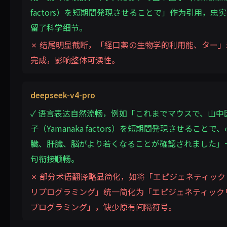
factors）を短期間発現させることで」作为引用，忠
留了科学细节。
✗ 结尾明显截断，「経口薬の生物学的利用能、ター」
完成，影响整体可读性。
deepseek-v4-pro
✓ 语言表达自然流畅，例如「これまでマウスで、山中
子（Yamanaka factors）を短期間発現させることで、
臓、肝臓、脳がより若くなることが確認されました」
句衔接顺畅。
✗ 部分术语翻译略显简化，如将「エピジェネティック
リプログラミング」统一简化为「エピジェネティック
プログラミング」，缺少原有间隔符号。