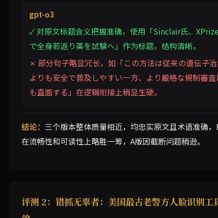
gpt-o3
✓ 对原文标题含义把握准确，使用「Sinclair氏、XPriz
で全身若返り薬を試験へ」作为标题，结构清晰。
✗ 部分句子略显冗长，如「この方法は従来の遺伝子治
よりも安全で普及しやすい一方、より厳格な規制審査
も直面する」在逻辑衔接上稍显生硬。
结论：
三个版本整体质量相近，均忠实原文且术语准确，
在流畅性和可读性上略胜一筹，A版因截断问题稍逊。
评测 2：错抓无辜者：美国最古老警方人脸识别工
效