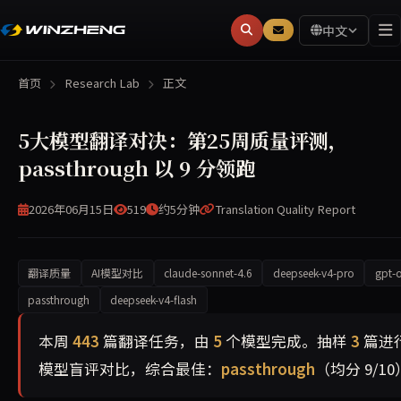
中文
首页
Research Lab
正文
5大模型翻译对决：第25周质量评测，
passthrough 以 9 分领跑
2026年06月15日
519
约5分钟
Translation Quality Report
翻译质量
AI模型对比
claude-sonnet-4.6
deepseek-v4-pro
gpt-
passthrough
deepseek-v4-flash
本周共翻译 443 篇文章，覆盖 5 个AI模型。经抽样盲评，
本周
443
篇翻译任务，由
5
个模型完成。抽样
3
篇进
模型盲评对比，综合最佳：
passthrough
（均分 9/1