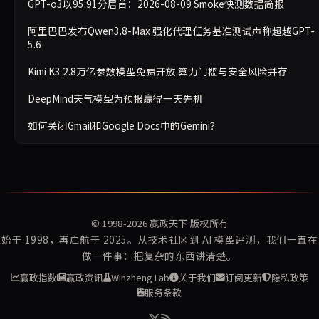
GPT-o3以95.91分居首：2026-08-09 Smoke快测数据简报
阿里巴巴发布Qwen3.8-Max 强化代理任务基准测试声称超越GPT-
5.6
Kimi K3 2.8万亿参数模型免费开放 算力门槛与安全风险并存
DeepMind天气模型为预报赢得一天先机
如何关闭Gmail和Google Docs中的Gemini？
© 1998-2026
赢政天下
版权所有
始于 1998，再启航于 2025。从技术社区到 AI 模型评测，我们一直在
做一件事：把复杂的东西讲清楚。
赢政指数
赢政资讯
Winzheng Lab
关于我们
订阅更新
隐私政策
服务条款