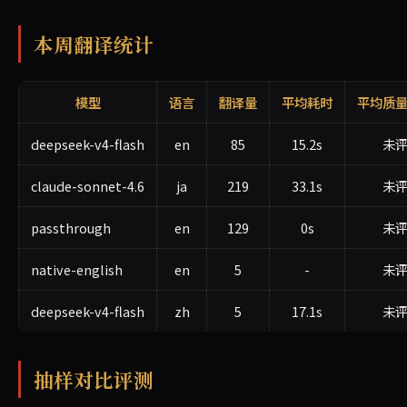
本周翻译统计
模型
语言
翻译量
平均耗时
平均质
deepseek-v4-flash
en
85
15.2s
未
claude-sonnet-4.6
ja
219
33.1s
未
passthrough
en
129
0s
未
native-english
en
5
-
未
deepseek-v4-flash
zh
5
17.1s
未
抽样对比评测