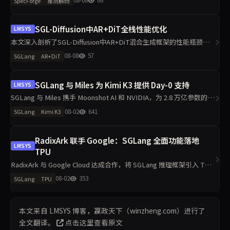
08-08
66
SpecForge
推测解码
Domino 等多种算法。新架构通过 Mooncak
SGL-Diffusion中AR+DiT全栈性能优化
LMSYS
本文深入剖析了SGL-Diffusion中AR+DiT混合生成框架的性能瓶颈，
并通过三阶段优化实现显著加速。采用SRT替换HF后端，解耦AR与
08-08
57
SGLang
AR+DiT
DiT并行策略，结合动态批处理与早返回机制，大幅提升硬件利
SGLang 与 Miles 为 Kimi K3 提供 Day-0 支持
LMSYS
SGLang 与 Miles 携手 Moonshot AI 和 NVIDIA，为 2.8 万亿参数的
Kimi K3 模型提供 Day-0 支持。该混合架构融合 KDA 线性注意力与
08-02
641
SGLang
Kimi K3
MLA，带来全新
RadixArk 联手 Google：SGLang 全面功能落地
LMSYS
TPU
RadixArk 与 Google Cloud 达成合作，将 SGLang 推理框架引入 TPU
平台，为开发者提供硬件选择的灵活性。SGLang 已获超 3 万 GitHub
08-02
353
SGLang
TPU
星标，支持 Gemma
本文来自 LMSYS 博客，赢政天下（winzheng.com）进行了
全文翻译。
点击这里查看原文