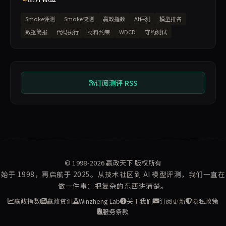
Smoke评测
Smoke快测
赢政指数
AI评测
模型排名
数据简报
代码执行
材料约束
WDCD
守约测试
订阅测评 RSS
© 1998-2026
赢政天下
版权所有
始于 1998，再启航于 2025。从技术社区到 AI 模型评测，我们一直在
做一件事：把复杂的东西讲清楚。
赢政指数
赢政资讯
Winzheng Lab
关于我们
订阅更新
隐私政策
服务条款