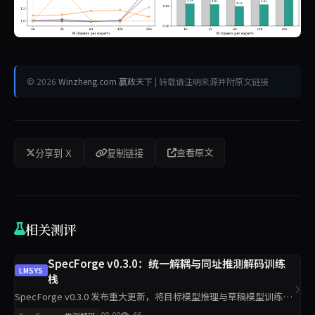
© 2026
Winzheng.com 赢政天下
| 转载请注明来源并附原文链接
查看原文
分享到 X
复制链接
相关测评
SpecForge v0.3.0：统一解耦与同址推测解码训练
LMSYS
栈
SpecForge v0.3.0 发布重大更新，将目标模型推理与草稿模型训练完
全分离，支持在线、离线及解耦工作流，兼容 EAGLE3、DFlash、