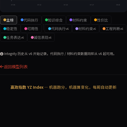
0
07-06
07-13
07-20
07-27
08-03
主榜
代码执行
知识综合
材料约束
性价比
稳定性
可用性
代码执行
材料约束
工程判断
v6
v6
v6
任务表达
诚信表现
v6
v6
Integrity 历史从 v6 开始记录。代码执行 / 材料约束数据同样从 v6 起可用。
返回模型列表
赢政指数 YZ Index
— 机器跑分，机器算变化，每周自动更新