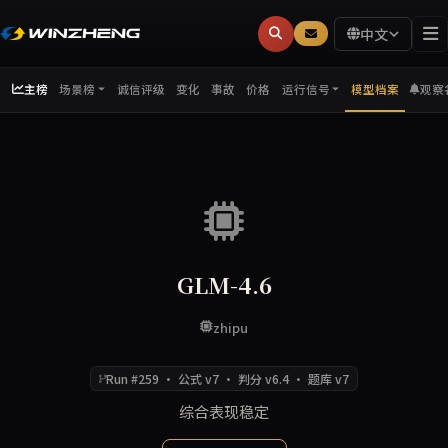
中文
主榜
诚信评级
变化
事故
价格
模型档案
观察
场景榜
运行信号
GLM-4.6
zhipu
Run #259 · 公式 v7 · 判分 v6.4 · 题库 v7
综合表现稳定