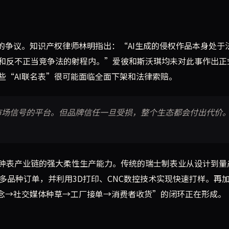
的争议。知识产权律师林明指出：“AI生成的侵权作品本身处于
和反不正当竞争法的射程内。”爱彼和斯沃琪均未对此事作出正
些“AI联名表”很可能面临全面下架和法律索赔。
市场信号的平台。但品牌信任一旦受损，整个生态都会付出代价
钟表产业链的强大柔性生产能力。传统的瑞士制表业从设计到量
多品种订单，并利用3D打印、CNC数控技术实现快速打样。再
概念→社交媒体种草→工厂接单→消费者收货”的闭环正在形成。