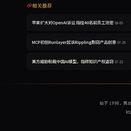
相关推荐
苹果扩大对OpenAI诉讼 指控40名前员工泄密
08-05
MCP初创Runlayer起诉Rippling剽窃产品创意
07-29
美方威胁制裁中国AI模型，指称知识产权盗窃
07-22
始于 1998，