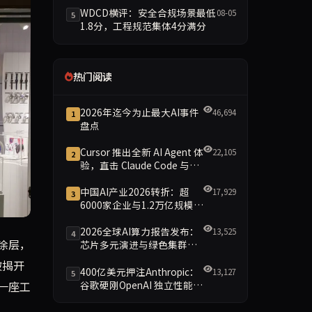
WDCD横评：安全合规场景最低
08-05
5
1.8分，工程规范集体4分满分
热门阅读
2026年迄今为止最大AI事件
46,694
1
盘点
Cursor 推出全新 AI Agent 体
22,105
2
验，直击 Claude Code 与
Codex
中国AI产业2026转折：超
17,929
3
6000家企业与1.2万亿规模引
领智能新时代
2026全球AI算力报告发布：
13,525
4
，从社交媒体热议到生产线投产，这场由AI技术引发的“表圈
涂层，
芯片多元演进与绿色集群引
领新格局
被揭开
400亿美元押注Anthropic：
13,127
5
谷歌硬刚OpenAI 独立性能否
一座工
保留成最大悬念