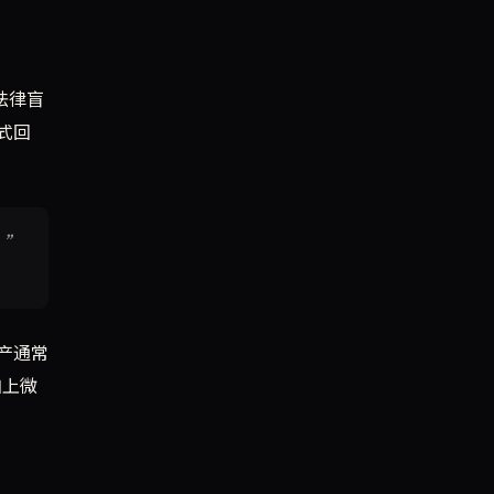
法律盲
式回
。”
产通常
加上微