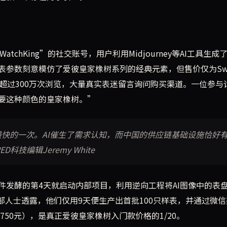
tchKing”的社交账号，用户利用Midjourney等AI工具生成
参数刻意模仿了爱彼皇家橡树系列的经典元素，但售价仅为Swa
超过300万次浏览，大量真实表迷留言询问购买渠道。一位参与
要这种颜色的皇家橡树。”
快的一次。AI催生了需求认知，而中国的供应链基础设施恰好
技编辑Jeremy White
件发酵的第4天就启动内部项目，利用逆向工程将AI图像中的表
部人士透露，他们仅用9天便生产出首批100只样表，并通过微信
750元），是真正爱彼皇家橡树入门款价格的1/20。