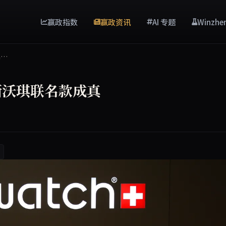
赢政指数
赢政资讯
AI 专题
Winzhe
真…
斯沃琪联名款成真