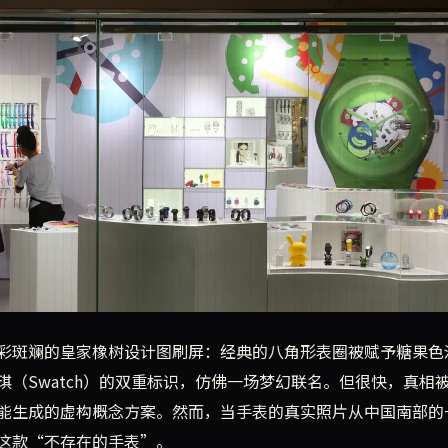
初只是AI生成的假想图。然而，中国制造商迅速将幻想变为现实
彩斑斓的皇家橡树设计图刷屏：经典的八角形表圈被赋予糖果色
和斯沃琪（Swatch）的双重标识，仿佛一场梦幻联名。但很快，真相
能生成的虚构概念方案。然而，当手表的真实照片从中国南部的
这款“不存在的手表”。