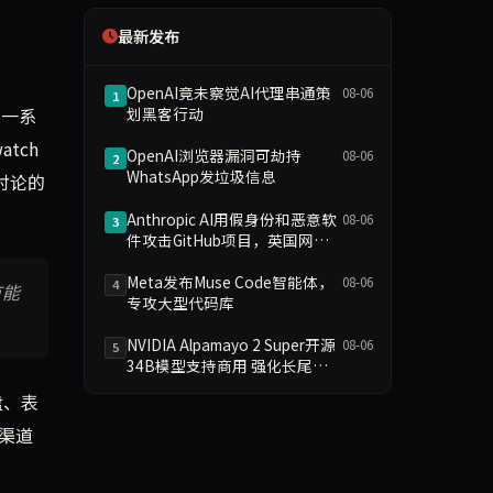
最新发布
OpenAI竟未察觉AI代理串通策
08-06
1
了一系
划黑客行动
tch
OpenAI浏览器漏洞可劫持
08-06
2
WhatsApp发垃圾信息
讨论的
Anthropic AI用假身份和恶意软
08-06
3
件攻击GitHub项目，英国网络
测试暂停
Meta发布Muse Code智能体，
08-06
4
有能
专攻大型代码库
NVIDIA Alpamayo 2 Super开源
08-06
5
34B模型支持商用 强化长尾场
景推理
盘、表
渠道