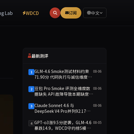
ng Lab
WDCD
订阅
中文
最新测评
GLM-4.6 Smoke测试材料约束
08-06
1
71.90分 代码执行与诚信维度双
缺
豆包 Pro Smoke 评测全维度数
08-06
2
据缺失 API 故障导致本期缺席主
榜
Claude Sonnet 4.6 与
08-06
3
DeepSeek V4 Pro并列92.17
分：2026-08-06 Smoke快测数
据简报
GPT-o3涨9.5分逆袭，GLM-4.6
08-05
4
暴跌14.9，WDCD守约榜5模型
洗牌