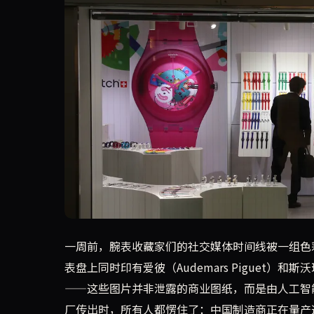
腕表爱好者们痴迷了一周的彩色皇家橡树手表，最
一周前，腕表收藏家们的社交媒体时间线被一组色
表盘上同时印有爱彼（Audemars Piguet）
——这些图片并非泄露的商业图纸，而是由人工智
厂传出时，所有人都愣住了：中国制造商正在量产