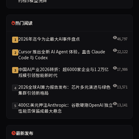
约榜5模型洗牌
热门阅读
2026年迄今为止最大AI事件盘点
46,797
1
Cursor 推出全新 AI Agent 体验，直击 Claude
22,122
2
Code 与 Codex
中国AI产业2026转折：超6000家企业与1.2万亿
17,986
3
规模引领智能新时代
2026全球AI算力报告发布：芯片多元演进与绿色
13,571
4
集群引领新格局
400亿美元押注Anthropic：谷歌硬刚OpenAI 独立
13,141
5
性能否保留成最大悬念
最新发布