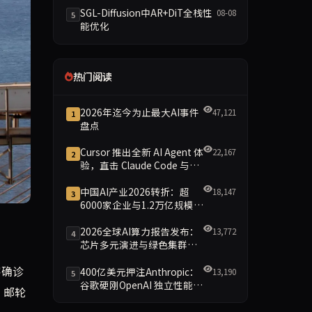
SGL-Diffusion中AR+DiT全栈性
08-08
5
能优化
热门阅读
2026年迄今为止最大AI事件
47,121
1
盘点
Cursor 推出全新 AI Agent 体
22,167
2
验，直击 Claude Code 与
Codex
中国AI产业2026转折：超
18,147
3
6000家企业与1.2万亿规模引
领智能新时代
enAI CEO萨姆·奥特曼的公开论战进入第二周，双方围绕A
2026全球AI算力报告发布：
13,772
4
芯片多元演进与绿色集群引
领新格局
客确诊
400亿美元押注Anthropic：
13,190
5
谷歌硬刚OpenAI 独立性能否
。邮轮
保留成最大悬念