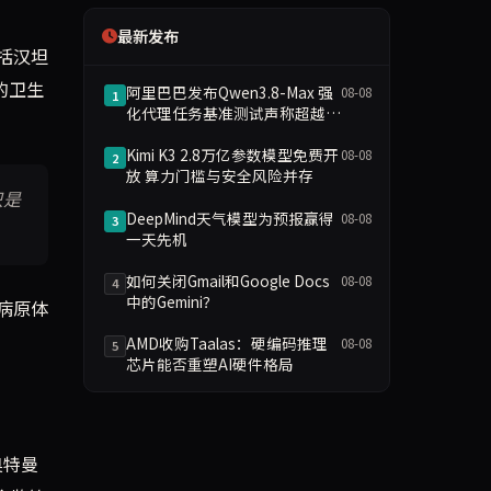
最新发布
括汉坦
的卫生
阿里巴巴发布Qwen3.8-Max 强
08-08
1
化代理任务基准测试声称超越
GPT-5.6
Kimi K3 2.8万亿参数模型免费开
08-08
2
放 算力门槛与安全风险并存
只是
DeepMind天气模型为预报赢得
08-08
3
一天先机
如何关闭Gmail和Google Docs
08-08
4
中的Gemini？
病原体
AMD收购Taalas：硬编码推理
08-08
5
芯片能否重塑AI硬件格局
奥特曼