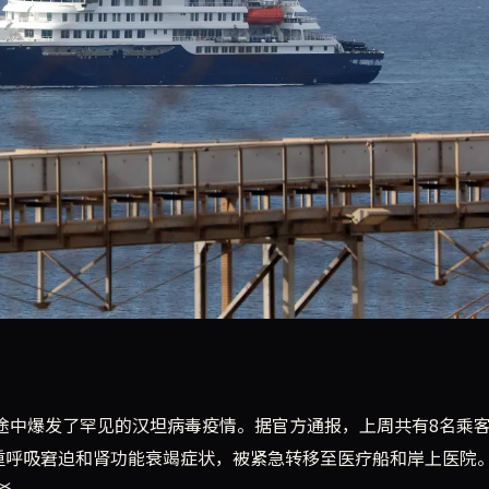
坦病毒，3人情况危急。与此同时，科技巨头埃隆·马斯克与Op
行途中爆发了罕见的汉坦病毒疫情。据官方通报，上周共有8名乘
重呼吸窘迫和肾功能衰竭症状，被紧急转移至医疗船和岸上医院