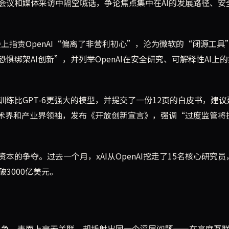
会议和媒体采访中隔空喊话，争论焦点集中在AI的发展路径、安
上指责OpenAI“偏离了非营利初心”，沦为微软的“闭源工具
绑架AI创新”，并列举OpenAI在安全研究、可解释性AI上的
练比GPT-6更强大的模型，并提交了一份12页的白皮书，建议
术界和产业界领袖，发布《开放创新宣言》，强调“过度监管将扼
的争夺。过去一个月，xAI从OpenAI挖走了15名核心研究员
破3000亿美元。
之争，表面上毫无关联，却折射出同一个深层问题——在高度互