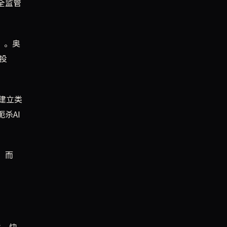
全监管
”。奥
投
建立类
杀AI
，而
联、快