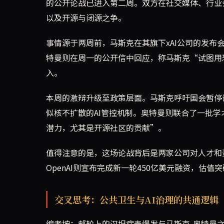
的公开论战已进入第二周。双方在社交媒体、行业
以及开源与闭源之争。
事情源于两周前，马斯克在其旗下xAI公司的发布会
特曼则在周一的公开信中回应，称马斯克“试图用恐惧
入。
本周的激辩升级至政策层面。马斯克呼吁国会暂停训
似核不扩散的AI管控机制。奥特曼则联合了一批学
潜力，尤其是开源社区的贡献”。
值得注意的是，这场论战背后是两家公司对人才和资本
OpenAI则宣布完成新一轮450亿美元融资，估值突
交叉思考：公共卫生与AI治理的共通逻辑
编者按：邮轮上的汉坦病毒爆发与马斯克-奥特曼