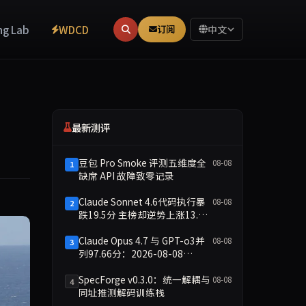
ng Lab
WDCD
订阅
中文
最新测评
豆包 Pro Smoke 评测五维度全
08-08
1
缺席 API 故障致零记录
Claude Sonnet 4.6代码执行暴
08-08
2
跌19.5分 主榜却逆势上涨13.8
分
Claude Opus 4.7 与 GPT-o3并
08-08
3
列97.66分：2026-08-08
Smoke快测数据简报
SpecForge v0.3.0：统一解耦与
08-08
4
同址推测解码训练栈