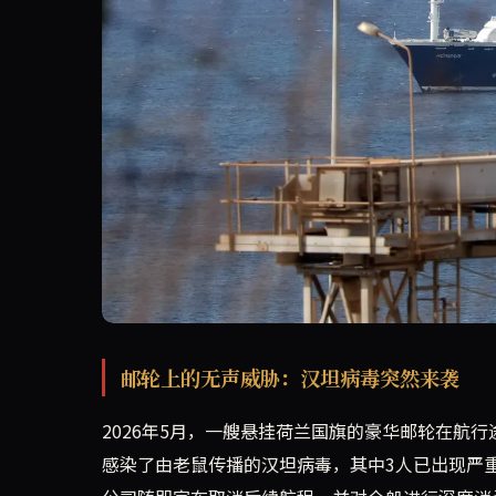
上周，一艘荷兰籍邮轮上8名乘客感染老鼠传播的汉
邮轮上的无声威胁：汉坦病毒突然来袭
2026年5月，一艘悬挂荷兰国旗的豪华邮轮在航
感染了由老鼠传播的汉坦病毒，其中3人已出现严