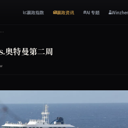
赢政指数
赢政资讯
AI 专题
Winzhe
周…
s.奥特曼第二周
ew