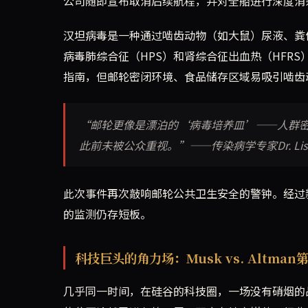
公司随即宣布取消后续航程，并对全船进行深度消
汉坦病毒是一种通过啮齿动物（如大鼠）尿液、粪
病毒肺综合征（HPS）和肾综合征出血热（HFRS
指南，但邮轮密闭环境、食品储存区域易吸引啮齿
“邮轮更像是漂泊的‘病毒培养皿’——人群
此前未被公众重视。”——传染病学专家Dr. Lisa
此次事件再次敲响邮轮公共卫生安全的警钟。经过
的监测仍存短板。
科技巨头的角力场：Musk vs. Altman
几乎同一时间，在硅谷的科技圈，一场没有硝烟的战争