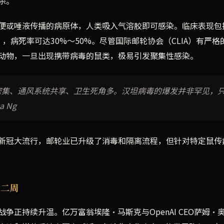
杀。
便或唾液传播的病原体，人类吸入气溶胶即可感染。临床表现包
），病死率可达30%～50%。尽管国际邮轮协会（CLIA）有严格
动物，一旦出现携带病毒的鼠类，极易引发聚集性感染。
密集、通风系统共享、卫生死角多。汉坦病毒的爆发并非罕见，
 Ng
新冠大流行，邮轮业已升级了消毒和隔离流程，但针对特定鼠传
第二周
正持续升温。亿万富翁埃隆·马斯克与OpenAI CEO萨姆·